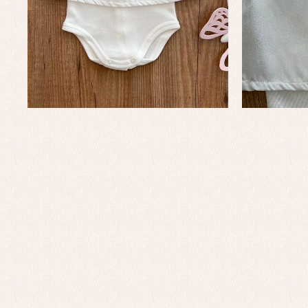
Complementos de bautizo
Bl
Conjuntos
Ch
Faldones de bautizo
C
Peleles y ranitas
Co
Pe
Ro
Ve
Baberos
Blusas, camisas y jerseys
Complementos
Conjuntos
Faldones de bebé
Peleles y ranitas
Ac
Ropa interior, bodys,