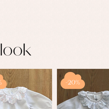
look
%
-20%