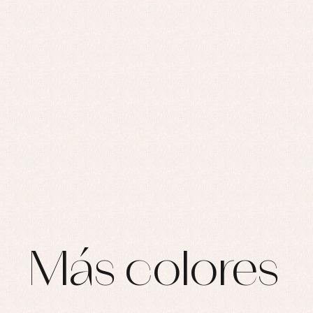
Ar
pijamas...
Bl
Ch
Co
Ro
Ro
Ro
Ve
Más colores