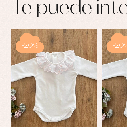
Te puede inte
-20%
-20