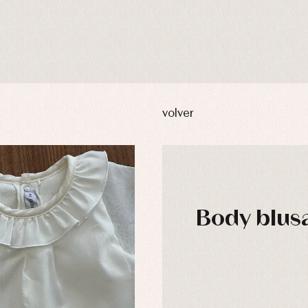
volver
Body blusa
DÍAS