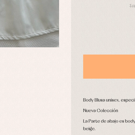
1 
usas y camisas
Arras y fiesta
aquetas y abrigos
Camisas
omplementos
Chaquetas y jerseys
njuntos
Conjuntos
leles y ranitas
Pantalones
pa interior
Peleles y ranitas
stidos
Ropa de abrigo
Ropa de baño
Ropa interior
Body Blusa unisex. espec
Nueva Colección
La Parte de abajo es body 
Calcetines
beige.
cesorios
Gorros y capotas