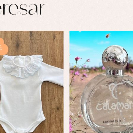
resar
%