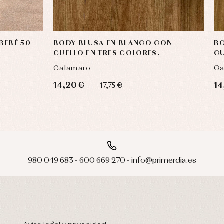
BEBÉ 50
BODY BLUSA EN BLANCO CON
BO
CUELLO EN TRES COLORES.
CU
Calamaro
Ca
14,20 €
14
17,75 €
980 049 683 - 600 669 270 - info@primerdia.es