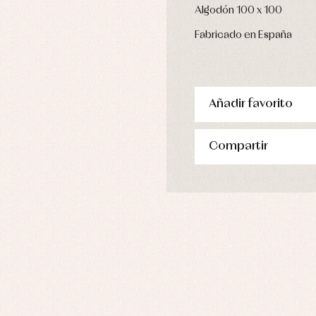
ras y fiesta
Algodón 100 x 100
Leotardos
usas y camisas
Puericultura
Fabricado en España
aquetas y jersey
njuntos
pa de abrigo
pa de baño
pa interior
Añadir favorito
stidos
Compartir