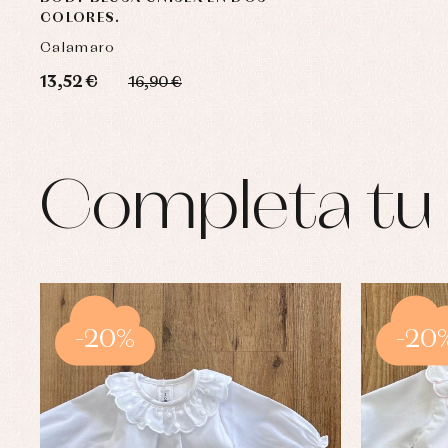
COLORES.
Calamaro
13,52 €
16,90 €
Completa tu 
-20%
-20