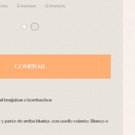
mes
3 meses
6 meses
COMPRAR
ial braguitas o bombachos
y parte de arriba blusita. con cuello volante. Blanco o