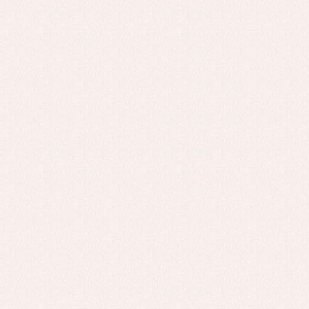
Complementos de bautizo
Bl
Conjuntos
Ch
Faldones de bautizo
C
Peleles y ranitas
Co
Pe
Ro
Ve
Baberos
Blusas, camisas y jerseys
Complementos
Conjuntos
Faldones de bebé
Peleles y ranitas
Ac
Ropa interior, bodys,
Ar
pijamas...
Bl
Ch
Co