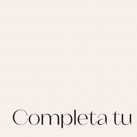
Ro
Ro
Ro
Ve
Completa tu 