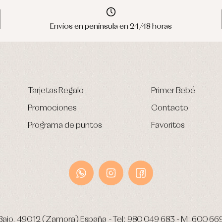
Envíos en península en 24/48 horas
Tarjetas Regalo
Primer Bebé
Promociones
Contacto
Programa de puntos
Favoritos
Bajo.
49012 (Zamora) España
-
Tel:
980 049 683
- M:
600 66