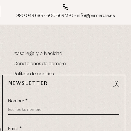
980 049 683 - 600 669 270 - info@primerdia.es
Aviso legal y privacidad
Condiciones de compra
Política de cookies
NEWSLETTER
Nombre *
Email *
9 270
-
email:
info@primerdia.es