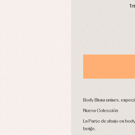
1 
usas y camisas
Arras y fiesta
aquetas y abrigos
Camisas
omplementos
Chaquetas y jerseys
njuntos
Conjuntos
leles y ranitas
Pantalones
pa interior
Peleles y ranitas
stidos
Ropa de abrigo
Ropa de baño
Ropa interior
Body Blusa unisex. espec
Calcetines
cesorios
Gorros y capotas
ras y fiesta
Nueva Colección
Leotardos
usas y camisas
Puericultura
La Parte de abajo es body 
aquetas y jersey
beige.
njuntos