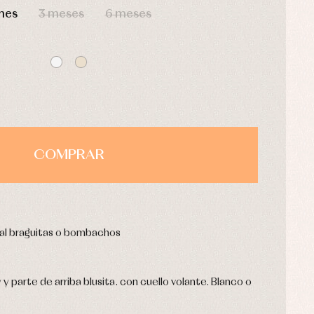
mes
3 meses
6 meses
COMPRAR
ial braguitas o bombachos
y parte de arriba blusita. con cuello volante. Blanco o