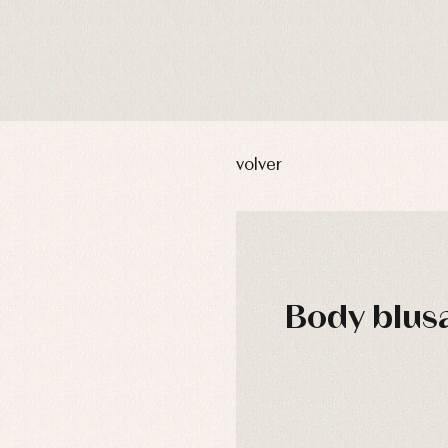
volver
Body blusa
DÍAS