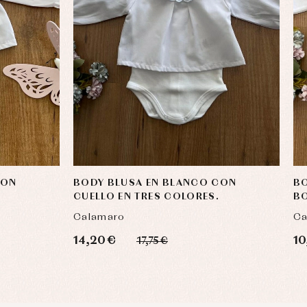
CON
BODY BLUSA EN BLANCO CON
BO
CUELLO EN TRES COLORES.
BO
Calamaro
Ca
14,20 €
10
17,75 €