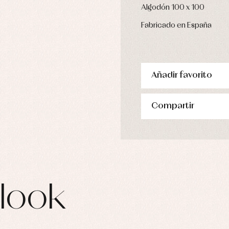
pa de abrigo
Algodón 100 x 100
pa de baño
Fabricado en España
pa interior
stidos
Añadir favorito
Compartir
look