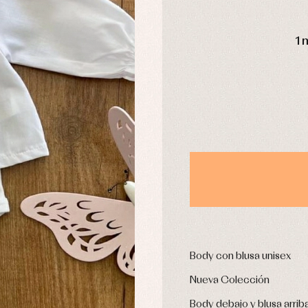
DÍAS
1 
usas y camisas
Arras y fiesta
aquetas y abrigos
Camisas
omplementos
Chaquetas y jerseys
njuntos
Conjuntos
leles y ranitas
Pantalones
pa interior
Peleles y ranitas
stidos
Ropa de abrigo
Ropa de baño
Ropa interior
Calcetines
cesorios
Gorros y capotas
ras y fiesta
Body con blusa unisex
Leotardos
usas y camisas
Puericultura
Nueva Colección
aquetas y jersey
njuntos
Body debajo y blusa arri