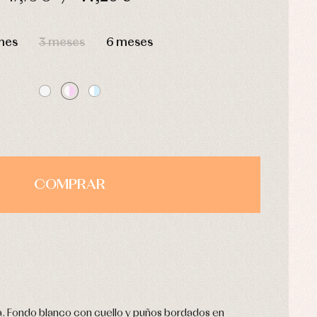
HORAS
MIN
SEG
mes
3 meses
6 meses
COMPRAR
ba. Fondo blanco con cuello y puños bordados en