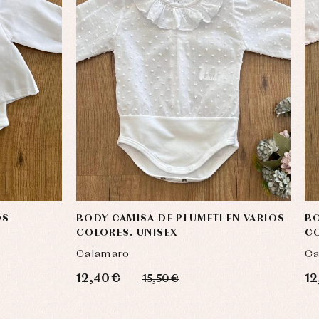
OS
BODY CAMISA DE PLUMETI EN VARIOS
BO
COLORES. UNISEX
CO
Calamaro
Ca
12,40 €
12
15,50 €