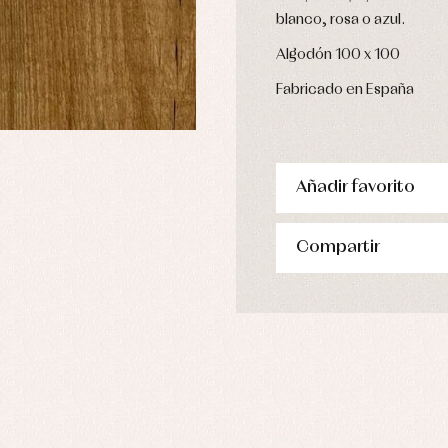
pa de abrigo
blanco, rosa o azul.
pa de baño
Algodón 100 x 100
pa interior
stidos
Fabricado en España
Añadir favorito
Compartir