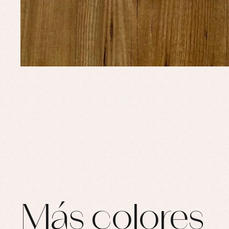
Ro
Ro
Ro
Ve
Más colores