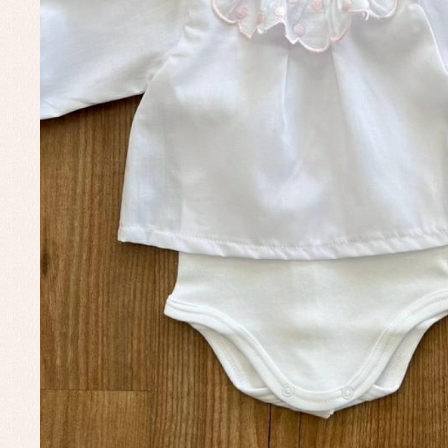
Complementos de bautizo
Bl
Conjuntos
Ch
Faldones de bautizo
C
Peleles y ranitas
Co
Pe
Ro
Ve
Baberos
Blusas, camisas y jerseys
Complementos
Conjuntos
Faldones de bebé
Peleles y ranitas
Ac
Ropa interior, bodys,
Ar
pijamas...
Bl
Ch
Co