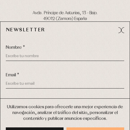
Avda. Príncipe de Asturias, 13 - Bajo.
49012 (Zamora) España
NEWSLETTER
Tel:
980 049 683
- M:
600 669 270
email:
info@primerdia.es
Nombre *
Email *
(*) He podido leer y entiendo la información sobre el uso de
COPYRIGHT © 2026 PRIMER BEBÉ.
mis datos personales explicada en la
Política de privacidad
Utilizamos cookies para ofrecerle una mejor experiencia de
TODOS LOS DERECHOS RESERVADOS
navegación, analizar el tráfico del sitio, personalizar el
(*) Quiero recibir novedades y comunicaciones comerciales
contenido y publicar anuncios específicos.
personalizadas de Primer Bebé a través del email
DISEÑO WEB SGM