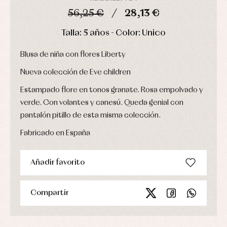
Chaquetas
interior,
Puericultura
56,25 €
28,13 €
y
bodys,
jersey
pijamas...
DÍAS
HORAS
MIN
SEG
Talla: 5 años - Color: Unico
Conjuntos
Ropa
de
Blusa de niña con flores Liberty
abrigo
Ropa
Nueva colección de Eve children
de
baño
Estampado flore en tonos granate. Rosa empolvado y
Ropa
verde. Con volantes y canesú. Queda genial con
interior
pantalón pitillo de esta misma colección.
Vestidos
Fabricado en España
Añadir favorito
Compartir