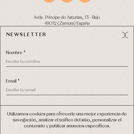
Avda. Príncipe de Asturias, 13 - Bajo.
49012 (Zamora) España
NEWSLETTER
Tel:
980 049 683
- M:
600 669 270
email:
info@primerdia.es
Nombre *
Email *
(*) He podido leer y entiendo la información sobre el uso de
COPYRIGHT © 2026 PRIMER BEBÉ.
mis datos personales explicada en la
Política de privacidad
Utilizamos cookies para ofrecerle una mejor experiencia de
TODOS LOS DERECHOS RESERVADOS
navegación, analizar el tráfico del sitio, personalizar el
(*) Quiero recibir novedades y comunicaciones comerciales
contenido y publicar anuncios específicos.
personalizadas de Primer Bebé a través del email
DISEÑO WEB SGM