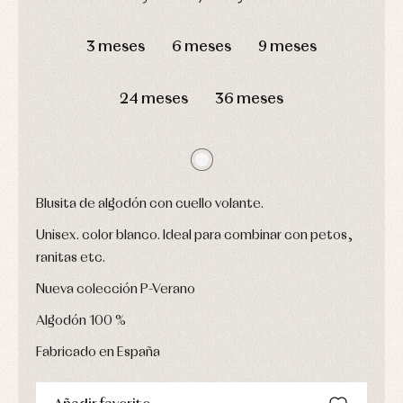
Conjuntos
DÍAS
HORAS
MIN
SEG
Ropa
de
3 meses
6 meses
9 meses
abrigo
Ropa
de
24 meses
36 meses
baño
Ropa
interior
Vestidos
Blusita de algodón con cuello volante.
Unisex. color blanco. Ideal para combinar con petos,
ranitas etc.
Nueva colección P-Verano
Algodón 100 %
Fabricado en España