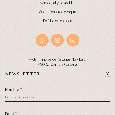
Aviso legal y privacidad
Condiciones de compra
Política de cookies
Avda. Príncipe de Asturias, 13 - Bajo.
49012 (Zamora) España
NEWSLETTER
Tel:
980 049 683
- M:
600 669 270
email:
info@primerdia.es
Nombre *
Email *