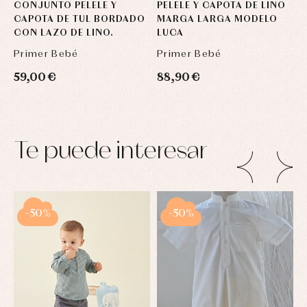
CONJUNTO PELELE Y
PELELE Y CAPOTA DE LINO
C
CAPOTA DE TUL BORDADO
MARGA LARGA MODELO
C
CON LAZO DE LINO.
LUCA
M
Primer Bebé
Primer Bebé
P
59,00 €
88,90 €
7
Te puede interesar
-50%
-50%