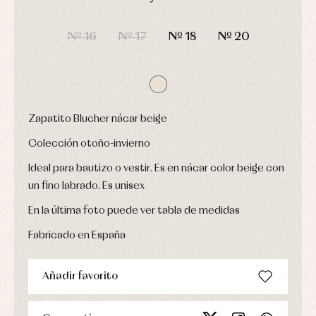
bebé
fiesta
Gorros
Peleles
DÍAS
HORAS
MIN
SEG
Blusas
y
y
Nº 16
Nº 17
Nº 18
Nº 20
y
capotas
ranitas
camisas
Leotardos
Ropa
Chaquetas
interior,
Puericultura
y
bodys,
jersey
pijamas...
Conjuntos
Ropa
Zapatito Blucher nácar beige
de
abrigo
Colección otoño-invierno
Ropa
de
Ideal para bautizo o vestir. Es en nácar color beige con
baño
un fino labrado. Es unisex
Ropa
interior
En la última foto puede ver tabla de medidas
Vestidos
Fabricado en España
Añadir favorito