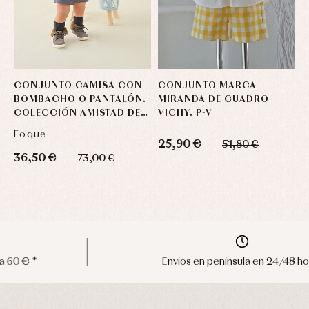
CONJUNTO CAMISA CON
CONJUNTO MARCA
C
BOMBACHO O PANTALÓN.
MIRANDA DE CUADRO
L
COLECCIÓN AMISTAD DE
VICHY. P-V
M
FOQUE.
Foque
L
25,90 €
51,80 €
36,50 €
6
73,00 €
Envíos en península en 24/48 horas