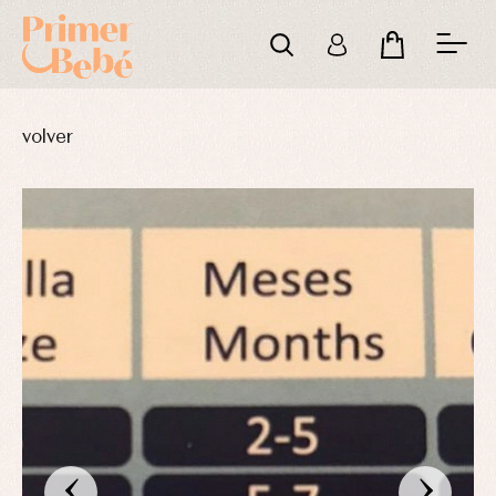
volver
‹
›