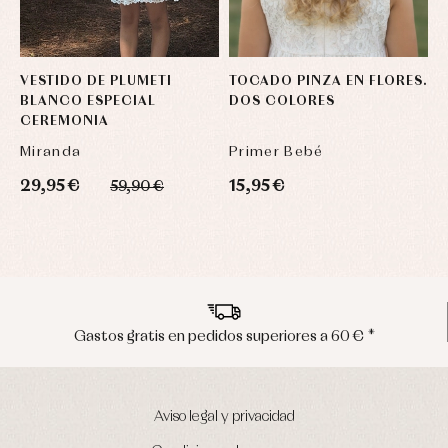
VESTIDO DE PLUMETI
TOCADO PINZA EN FLORES.
T
BLANCO ESPECIAL
DOS COLORES
D
CEREMONIA
Miranda
Primer Bebé
P
29,95 €
15,95 €
1
59,90 €
Envíos en península en 24/48 horas
Aviso legal y privacidad