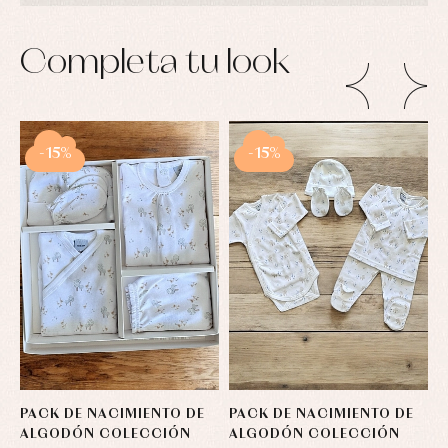
camisas
Leotardos
Ropa
Chaquetas
interior,
Puericultura
y
bodys,
Completa tu look
jersey
pijamas...
Conjuntos
Ropa
de
abrigo
-15%
-15%
Ropa
de
baño
Ropa
interior
Vestidos
PACK DE NACIMIENTO DE
PACK DE NACIMIENTO DE
C
ALGODÓN COLECCIÓN
ALGODÓN COLECCIÓN