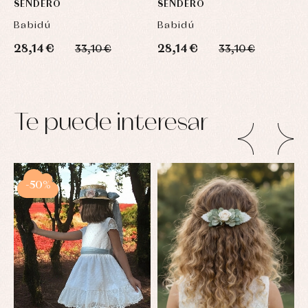
SENDERO
SENDERO
S
Babidú
Babidú
B
28,14 €
28,14 €
2
33,10 €
33,10 €
Te puede interesar
-50%