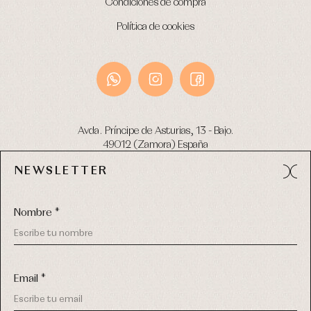
Condiciones de compra
Política de cookies
Avda. Príncipe de Asturias, 13 - Bajo.
49012 (Zamora) España
NEWSLETTER
Tel:
980 049 683
- M:
600 669 270
email:
info@primerdia.es
Nombre *
Email *