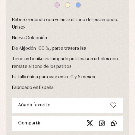
bautizo
camisas
fiesta
Conjuntos
Chaquetas
Camisas
y
Faldones
Chaquetas
abrigos
Babero redondo con volante al tono del estampado.
de
y
bautizo
Complementos
jerseys
Unisex
Peleles
Conjuntos
Conjuntos
y
Nueva Colección
Peleles
Pantalones
ranitas
y
Peleles
ranitas
De Algodón 100 %, parte trasera lisa
y
Ropa
ranitas
Tiene un bonito estampado patitos con arboles con
interior
Ropa
Vestidos
de
remate al tono de los patitos
Baberos
abrigo
Blusas,
Es talla única para usar entre 0 y 6 meses
Ropa
camisas
de
y
baño
Fabricado en España
jerseys
Ropa
Complementos
interior
Conjuntos
Añadir favorito
Accesorios
Faldones
Arras
de
y
Calcetines
bebé
fiesta
Compartir
Gorros
Peleles
Blusas
y
y
y
capotas
ranitas