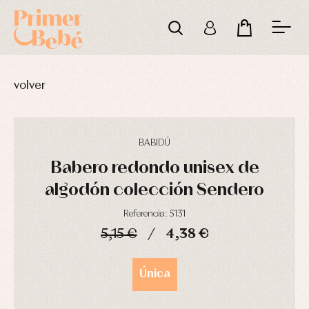
volver
BABIDÚ
Babero redondo unisex de
algodón colección Sendero
Referencia: 5131
5,15 €
4,38 €
DÍAS
HORAS
MIN
SEG
Única
Complementos
Blusas
Arras
de
y
y