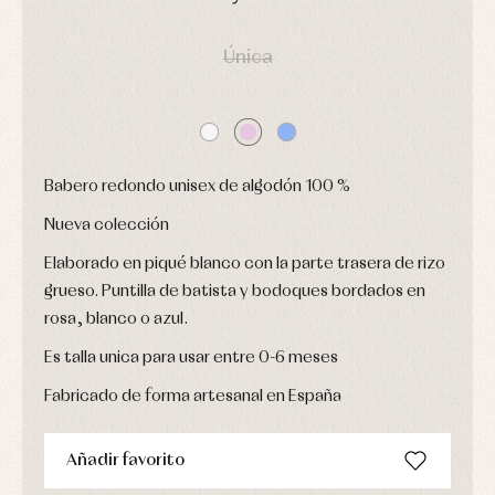
y
Calcetines
bebé
fiesta
Gorros
DÍAS
HORAS
MIN
SEG
Peleles
Blusas
y
y
Única
y
capotas
ranitas
camisas
Leotardos
Ropa
Chaquetas
interior,
Puericultura
y
bodys,
jersey
pijamas...
Conjuntos
Babero redondo unisex de algodón 100 %
Ropa
de
abrigo
Nueva colección
Ropa
de
Elaborado en piqué blanco con la parte trasera de rizo
baño
grueso. Puntilla de batista y bodoques bordados en
Ropa
rosa, blanco o azul.
interior
Vestidos
Es talla unica para usar entre 0-6 meses
Fabricado de forma artesanal en España
Añadir favorito