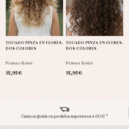
TOCADO PINZA EN FLORES.
TOCADO PINZA EN FLORES.
S
DOS COLORES
DOS COLORES
T
O
Primer Bebé
Primer Bebé
P
15,95 €
15,95 €
2
Envíos en península en 24/48 horas