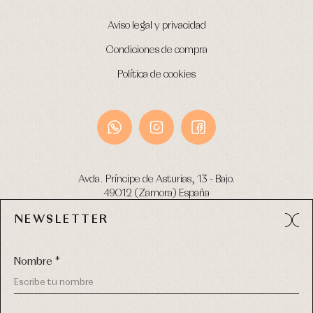
Aviso legal y privacidad
Condiciones de compra
Política de cookies
Avda. Príncipe de Asturias, 13 - Bajo.
49012 (Zamora) España
NEWSLETTER
Tel:
980 049 683
- M:
600 669 270
email:
info@primerdia.es
Nombre *