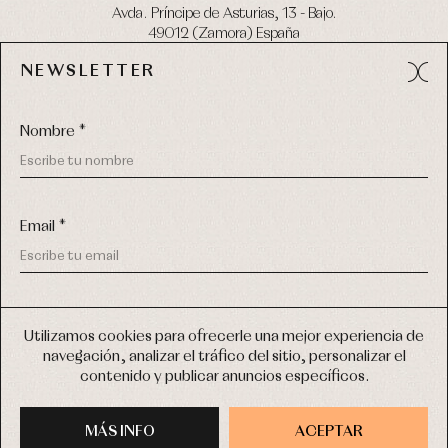
Avda. Príncipe de Asturias, 13 - Bajo.
49012 (Zamora) España
NEWSLETTER
Tel:
980 049 683
- M:
600 669 270
email:
info@primerdia.es
Nombre *
Email *
(*) He podido leer y entiendo la información sobre el uso de
COPYRIGHT © 2026 PRIMER BEBÉ.
mis datos personales explicada en la
Política de privacidad
Utilizamos cookies para ofrecerle una mejor experiencia de
TODOS LOS DERECHOS RESERVADOS
navegación, analizar el tráfico del sitio, personalizar el
(*) Quiero recibir novedades y comunicaciones comerciales
contenido y publicar anuncios específicos.
personalizadas de Primer Bebé a través del email
DISEÑO WEB SGM
MÁS INFO
INSCRIBIRME
ACEPTAR
COMPRAR