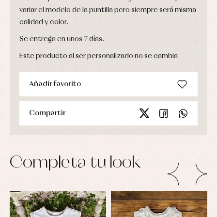
Blusas
y
y
variar el modelo de la puntilla pero siempre será misma
y
capotas
ranitas
camisas
calidad y color.
Leotardos
Ropa
Chaquetas
interior,
Puericultura
y
Se entrega en unos 7 días.
bodys,
jersey
pijamas...
Este producto al ser personalizado no se cambia
Conjuntos
Ropa
de
abrigo
Añadir favorito
Ropa
de
baño
Compartir
Ropa
interior
Vestidos
Completa tu look