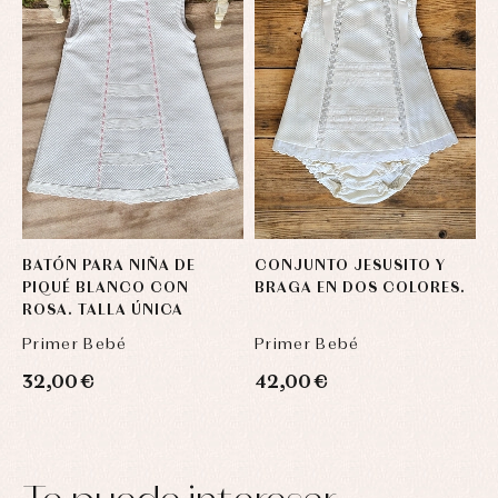
BATÓN PARA NIÑA DE
CONJUNTO JESUSITO Y
J
PIQUÉ BLANCO CON
BRAGA EN DOS COLORES.
R
ROSA. TALLA ÚNICA
Primer Bebé
Primer Bebé
P
32,00 €
42,00 €
3