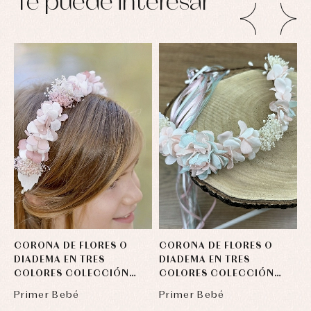
Te puede interesar
CORONA DE FLORES O
CORONA DE FLORES O
C
DIADEMA EN TRES
DIADEMA EN TRES
D
COLORES COLECCIÓN
COLORES COLECCIÓN
C
NINFA
NINFA
N
Primer Bebé
Primer Bebé
P