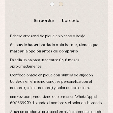
Complementos
Blusas
Arras
de
y
y
bautizo
camisas
fiesta
Conjuntos
Chaquetas
Camisas
y
Sin bordar
bordado
Faldones
Chaquetas
abrigos
de
y
bautizo
Complementos
jerseys
Peleles
Conjuntos
Conjuntos
Babero artesanal de piqué en blanco o beige
y
Peleles
Pantalones
ranitas
y
Se puede hacer bordado o sin bordar, tienes que
Peleles
ranitas
y
marcar la opción antes de comprarlo
Ropa
ranitas
interior
Ropa
Es talla única para usar entre 0 y 6 meses
Vestidos
de
Baberos
aproximadamente
abrigo
Blusas,
Ropa
camisas
Confeccionado en piqué con puntilla de algodón
de
y
baño
bordada en el mismo tono, se personaliza con el
jerseys
Ropa
nombre ( solo el nombre) y color que se quiera.
Complementos
interior
Conjuntos
una vez comprado tiene que enviar un WhatsApp al
Accesorios
Faldones
Arras
600669270 diciendo el nombre y el color del bordado.
de
y
Calcetines
bebé
fiesta
Al ser un producto artesanal en algún momento puede
Gorros
Peleles