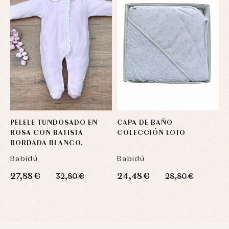
PELELE TUNDOSADO EN
CAPA DE BAÑO
C
ROSA CON BATISTA
COLECCIÓN LOTO
C
BORDADA BLANCO.
Babidú
Babidú
B
27,88 €
24,48 €
2
32,80 €
28,80 €