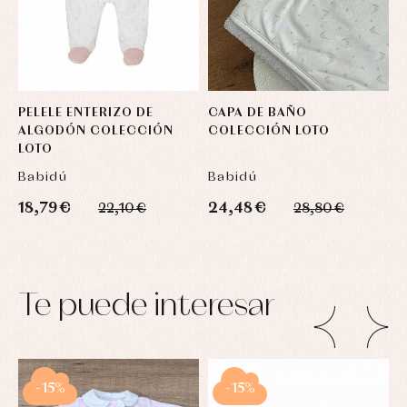
PELELE ENTERIZO DE
CAPA DE BAÑO
P
ALGODÓN COLECCIÓN
COLECCIÓN LOTO
LOTO
L
Babidú
Babidú
B
18,79 €
24,48 €
1
22,10 €
28,80 €
Te puede interesar
-15%
-15%