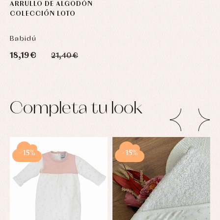
ARRULLO DE ALGODÓN
COLECCIÓN LOTO
Babidú
18,19 €
21,40 €
Completa tu look
-15%
-15%