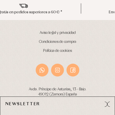
Envíos en península en 24/48 horas
Aviso legal y privacidad
Condiciones de compra
Política de cookies
Avda. Príncipe de Asturias, 13 - Bajo.
49012 (Zamora) España
NEWSLETTER
Tel:
980 049 683
- M:
600 669 270
email:
info@primerdia.es