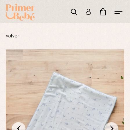
volver
‹
›