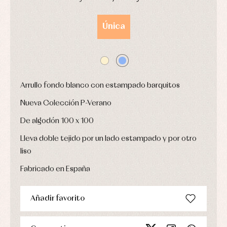
interior
Conjuntos
DÍAS
HORAS
MIN
SEG
Accesorios
Faldones
Única
Arras
de
y
Calcetines
bebé
fiesta
Gorros
Peleles
Blusas
y
y
y
capotas
ranitas
camisas
Leotardos
Ropa
Chaquetas
interior,
Arrullo fondo blanco con estampado barquitos
Puericultura
y
bodys,
jersey
pijamas...
Nueva Colección P-Verano
Conjuntos
Ropa
De algodón 100 x 100
de
abrigo
Lleva doble tejido por un lado estampado y por otro
Ropa
liso
de
baño
Fabricado en España
Ropa
interior
Vestidos
Añadir favorito