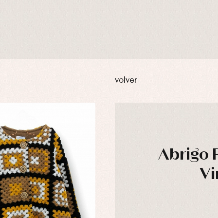
volver
Abrigo 
Vi
usas y camisas
Arras y fiesta