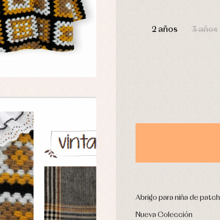
aquetas y abrigos
Camisas
omplementos
Chaquetas y jerseys
DÍAS
njuntos
Conjuntos
2 años
3 años
leles y ranitas
Pantalones
pa interior
Peleles y ranitas
stidos
Ropa de abrigo
Ropa de baño
Ropa interior
Calcetines
cesorios
Gorros y capotas
ras y fiesta
Leotardos
usas y camisas
Puericultura
aquetas y jersey
njuntos
pa de abrigo
pa de baño
Abrigo para niña de patc
pa interior
Nueva Colección
stidos