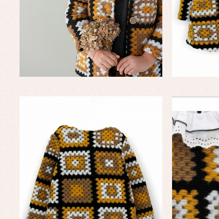
Conjuntos
Ch
Faldones de bautizo
C
Peleles y ranitas
Co
Pe
Ro
Ve
Baberos
Blusas, camisas y jerseys
Complementos
Conjuntos
Faldones de bebé
Peleles y ranitas
Ac
Ropa interior, bodys,
Ar
pijamas...
Bl
Ch
Co
Ro
Ro
Ro
Ve