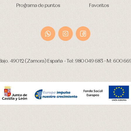
Programa de puntos
Favoritos
Bajo.
49012 (Zamora) España
-
Tel:
980 049 683
- M:
600 66