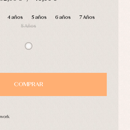
HORAS
MIN
SEG
4 años
5 años
6 años
7 Años
8 Años
COMPRAR
hwork