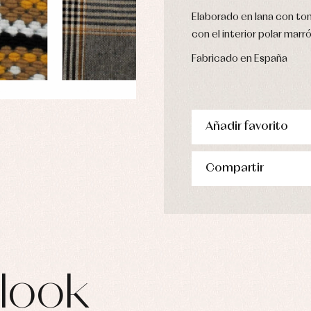
Elaborado en lana con to
con el interior polar marr
Fabricado en España
Añadir favorito
Compartir
look