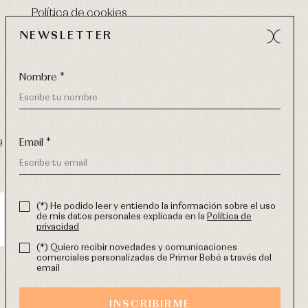
Política de cookies
NEWSLETTER
Nombre *
Email *
9 270
-
email:
info@primerdia.es
(*) He podido leer y entiendo la información sobre el uso
de mis datos personales explicada en la
Política de
privacidad
(*) Quiero recibir novedades y comunicaciones
comerciales personalizadas de Primer Bebé a través del
email
INSCRIBIRME