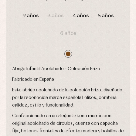
Conjuntos
Accesorios
DÍAS
HORAS
MIN
SEG
Faldones
Arras
de
2 años
3 años
4 años
5 años
y
Calcetines
bebé
fiesta
Gorros
Peleles
Blusas
y
y
6 años
y
capotas
ranitas
camisas
Leotardos
Ropa
Chaquetas
interior,
Puericultura
y
bodys,
jersey
pijamas...
Conjuntos
Ropa
Abrigo Infantil Acolchado – Colección Erizo
de
abrigo
Fabricado en España
Ropa
de
Este abrigo acolchado de la colección Erizo, diseñado
baño
por la reconocida marca española Lolitos, combina
Ropa
interior
calidez, estilo y funcionalidad.
Vestidos
Confeccionado en un elegante tono marrón con
original acolchado de círculos, cuenta con capucha
fija, botones frontales de efecto madera y bolsillos de