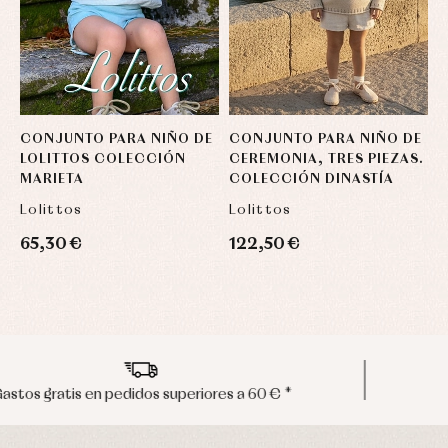
CONJUNTO PARA NIÑO DE
CONJUNTO PARA NIÑO DE
C
LOLITTOS COLECCIÓN
CEREMONIA, TRES PIEZAS.
D
MARIETA
COLECCIÓN DINASTÍA
Lolittos
Lolittos
A
65,30 €
122,50 €
6
Envíos en península en 24/48 horas