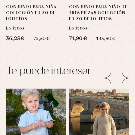
CONJUNTO PARA NIÑA
CONJUNTO PARA NIÑO DE
A
COLECCIÓN ERIZO DE
TRES PIEZAS COLECCIÓN
D
LOLITTOS
ERIZO DE LOLITTOS
C
L
Lolittos
Lolittos
L
36,25 €
71,90 €
5
72,50 €
143,80 €
Te puede interesar