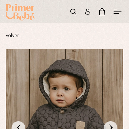
volver
‹
›