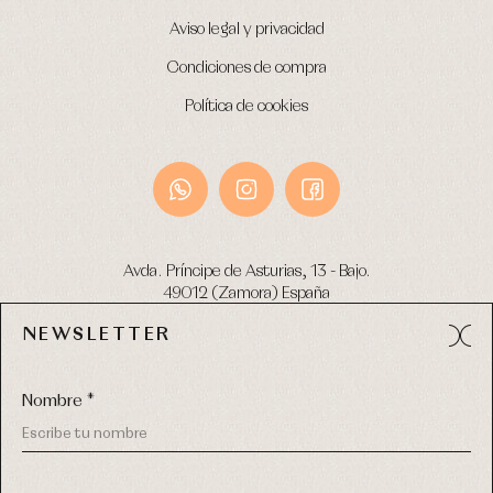
Aviso legal y privacidad
Condiciones de compra
Política de cookies
Avda. Príncipe de Asturias, 13 - Bajo.
49012 (Zamora) España
NEWSLETTER
Tel:
980 049 683
- M:
600 669 270
email:
info@primerdia.es
Nombre *