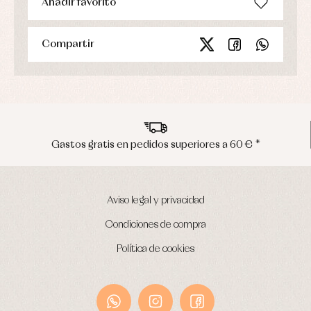
Añadir favorito
abrigo
Ropa
de
baño
Compartir
Ropa
interior
Vestidos
Gastos gratis en pedidos superiores a 60 € *
Aviso legal y privacidad
Condiciones de compra
Política de cookies