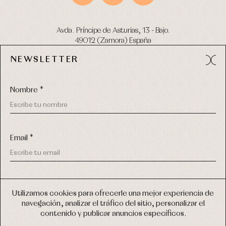
Avda. Príncipe de Asturias, 13 - Bajo.
49012 (Zamora) España
NEWSLETTER
Tel:
980 049 683
- M:
600 669 270
email:
info@primerdia.es
Nombre *
Email *
(*) He podido leer y entiendo la información sobre el uso de
COPYRIGHT © 2026 PRIMER BEBÉ.
mis datos personales explicada en la
Política de privacidad
Utilizamos cookies para ofrecerle una mejor experiencia de
TODOS LOS DERECHOS RESERVADOS
navegación, analizar el tráfico del sitio, personalizar el
(*) Quiero recibir novedades y comunicaciones comerciales
contenido y publicar anuncios específicos.
personalizadas de Primer Bebé a través del email
DISEÑO WEB SGM