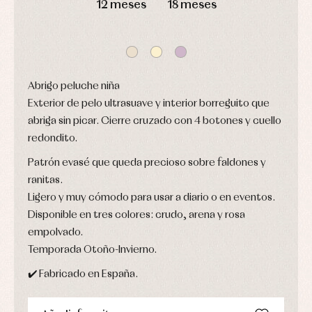
12 meses
18 meses
ranitas
y
Peleles
ranitas
y
Ropa
ranitas
interior
Ropa
Vestidos
de
Baberos
abrigo
Blusas,
Abrigo peluche niña
Ropa
camisas
de
Exterior de pelo ultrasuave y interior borreguito que
y
baño
jerseys
abriga sin picar. Cierre cruzado con 4 botones y cuello
Ropa
Complementos
interior
redondito.
Conjuntos
Accesorios
Faldones
Patrón evasé que queda precioso sobre faldones y
Arras
de
ranitas.
y
Calcetines
bebé
fiesta
Gorros
Ligero y muy cómodo para usar a diario o en eventos.
Peleles
Blusas
y
y
Disponible en tres colores: crudo, arena y rosa
y
capotas
ranitas
camisas
empolvado.
Leotardos
Ropa
Chaquetas
interior,
Puericultura
Temporada Otoño-Invierno.
y
bodys,
jersey
pijamas...
✔️ Fabricado en España.
Conjuntos
Ropa
de