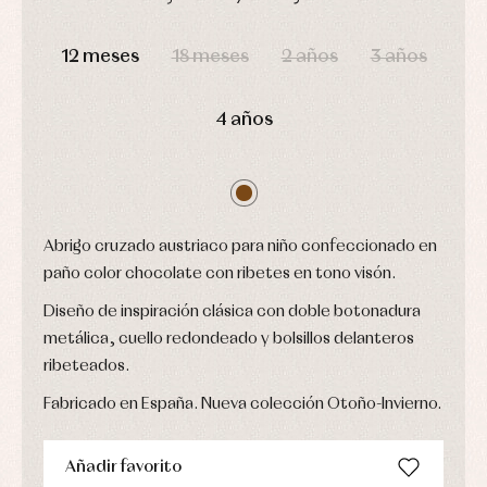
camisas
Leotardos
Ropa
Chaquetas
DÍAS
HORAS
MIN
SEG
interior,
Puericultura
y
bodys,
12 meses
18 meses
2 años
3 años
jersey
pijamas...
Conjuntos
Ropa
4 años
de
abrigo
Ropa
de
baño
Ropa
interior
Abrigo cruzado austriaco para niño confeccionado en
Vestidos
paño color chocolate con ribetes en tono visón.
Diseño de inspiración clásica con doble botonadura
metálica, cuello redondeado y bolsillos delanteros
ribeteados.
Fabricado en España. Nueva colección Otoño-Invierno.
Añadir favorito