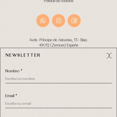
Política de cookies
Avda. Príncipe de Asturias, 13 - Bajo.
49012 (Zamora) España
NEWSLETTER
Tel:
980 049 683
- M:
600 669 270
email:
info@primerdia.es
Nombre *
Email *