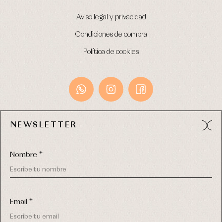
Aviso legal y privacidad
Condiciones de compra
Política de cookies
NEWSLETTER
Avda. Príncipe de Asturias, 13 - Bajo.
49012 (Zamora) España
Nombre *
Tel:
980 049 683
- M:
600 669 270
email:
info@primerdia.es
Email *