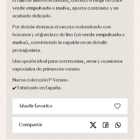
El fajín de
lino
en la cintura, con lazo a elegir en color
verde empolvado
o
malva
, aporta contraste y un
acabado delicado.
Por detrás destaca el escote redondeado con
botones y el gran lazo de lino (en
verde empolvado
o
malva
), convirtiendo la espalda en un detalle
protagonista.
Una opción ideal para ceremonias, arras y ocasiones
especiales de primavera-verano.
Nueva colección P-Verano.
✔️ Fabricado en España.
Añadir favorito
Compartir