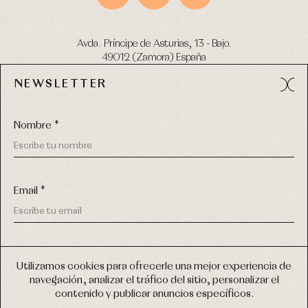
Avda. Príncipe de Asturias, 13 - Bajo.
49012 (Zamora) España
NEWSLETTER
Tel:
980 049 683
- M:
600 669 270
email:
info@primerdia.es
Nombre *
Email *
(*) He podido leer y entiendo la información sobre el uso de
COPYRIGHT © 2026 PRIMER BEBÉ.
mis datos personales explicada en la
Política de privacidad
Utilizamos cookies para ofrecerle una mejor experiencia de
TODOS LOS DERECHOS RESERVADOS
navegación, analizar el tráfico del sitio, personalizar el
(*) Quiero recibir novedades y comunicaciones comerciales
contenido y publicar anuncios específicos.
personalizadas de Primer Bebé a través del email
DISEÑO WEB SGM