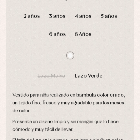
Gorros
Peleles
Blusas
y
y
DÍAS
HORAS
MIN
SEG
y
capotas
ranitas
camisas
2 años
3 años
4 años
5 años
Leotardos
Ropa
Chaquetas
interior,
Puericultura
y
bodys,
jersey
pijamas...
6 años
8 Años
Conjuntos
Ropa
de
abrigo
Ropa
de
baño
Lazo Malva
Lazo Verde
Ropa
interior
Vestidos
Vestido para niña realizado en
bambula color crudo
,
un tejido fino, fresco y muy agradable para los meses
de calor.
Presenta un diseño limpio y sin mangas que lo hace
cómodo y muy fácil de llevar.