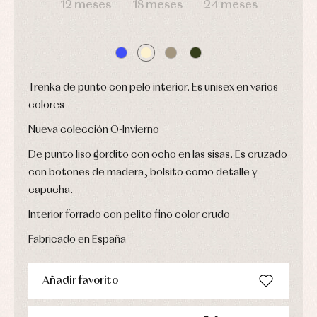
de
y
12 meses
18 meses
24 meses
bautizo
Complementos
jerseys
Peleles
Conjuntos
Conjuntos
y
Peleles
Pantalones
ranitas
y
Peleles
ranitas
y
Ropa
ranitas
Trenka de punto con pelo interior. Es unisex en varios
interior
Ropa
colores
Vestidos
de
Baberos
abrigo
Nueva colección O-Invierno
Blusas,
Ropa
camisas
de
y
De punto liso gordito con ocho en las sisas. Es cruzado
baño
jerseys
con botones de madera, bolsito como detalle y
Ropa
Complementos
interior
capucha.
Conjuntos
Accesorios
Faldones
Interior forrado con pelito fino color crudo
Arras
de
y
Calcetines
bebé
fiesta
Fabricado en España
Gorros
Peleles
Blusas
y
y
y
capotas
ranitas
camisas
Añadir favorito
Leotardos
Ropa
Chaquetas
interior,
Puericultura
y
bodys,
jersey
pijamas...