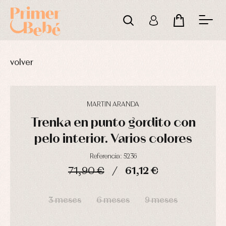
volver
MARTIN ARANDA
Trenka en punto gordito con
pelo interior. Varios colores
Referencia: 5236
71,90 €
61,12 €
Complementos
Blusas
Arras
DÍAS
HORAS
MIN
SEG
de
y
y
bautizo
camisas
fiesta
3 meses
6 meses
9 meses
Conjuntos
Chaquetas
Camisas
y
Faldones
Chaquetas
abrigos