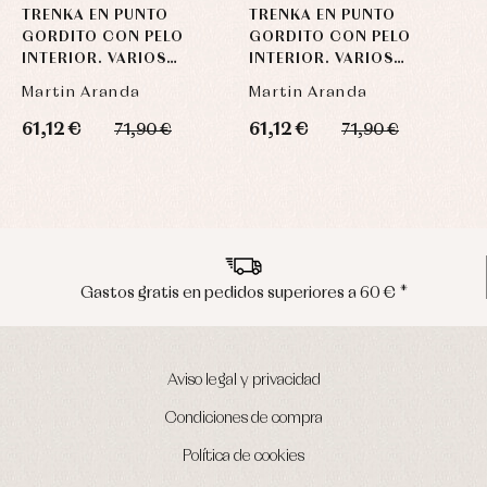
TRENKA EN PUNTO
TRENKA EN PUNTO
T
GORDITO CON PELO
GORDITO CON PELO
G
INTERIOR. VARIOS
INTERIOR. VARIOS
I
COLORES
COLORES
C
Martin Aranda
Martin Aranda
M
61,12 €
61,12 €
6
71,90 €
71,90 €
ores a 60 € *
Envíos en península en 24/
Aviso legal y privacidad
Condiciones de compra
Política de cookies