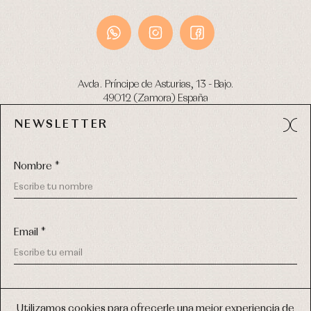
Avda. Príncipe de Asturias, 13 - Bajo.
49012 (Zamora) España
NEWSLETTER
Tel:
980 049 683
- M:
600 669 270
email:
info@primerdia.es
Nombre *
Email *
(*) He podido leer y entiendo la información sobre el uso de
COPYRIGHT © 2026 PRIMER BEBÉ.
mis datos personales explicada en la
Política de privacidad
Utilizamos cookies para ofrecerle una mejor experiencia de