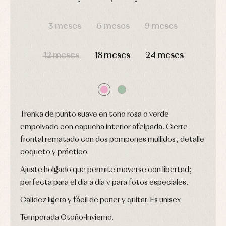
ranitas
camisas
Leotardos
Ropa
DÍAS
HORAS
MIN
SEG
Chaquetas
interior,
Puericultura
3 meses
6 meses
9 meses
y
bodys,
jersey
pijamas...
Conjuntos
12 meses
18 meses
24 meses
Ropa
de
abrigo
Ropa
de
baño
Ropa
Trenka de punto suave en tono rosa o verde
interior
empolvado con capucha interior afelpada. Cierre
Vestidos
frontal rematado con dos pompones mullidos, detalle
coqueto y práctico.
Ajuste holgado que permite moverse con libertad;
perfecta para el día a día y para fotos especiales.
Calidez ligera y fácil de poner y quitar. Es unisex
Temporada Otoño-Invierno.