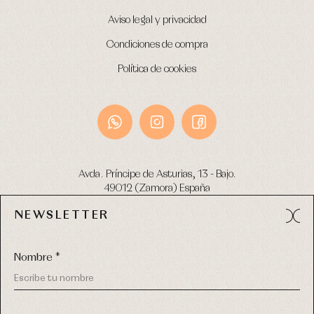
Aviso legal y privacidad
Condiciones de compra
Política de cookies
Avda. Príncipe de Asturias, 13 - Bajo.
49012 (Zamora) España
NEWSLETTER
Tel:
980 049 683
- M:
600 669 270
email:
info@primerdia.es
Nombre *