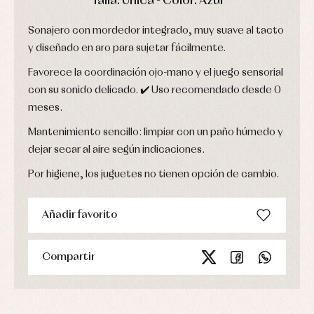
Talla: Única - Color: Azul
Chaquetas
interior,
Puericultura
y
bodys,
jersey
Sonajero con mordedor integrado, muy suave al tacto
pijamas...
Conjuntos
y diseñado en aro para sujetar fácilmente.
Ropa
de
Favorece la coordinación ojo-mano y el juego sensorial
abrigo
con su sonido delicado. ✔️ Uso recomendado desde 0
Ropa
de
meses.
baño
Mantenimiento sencillo: limpiar con un paño húmedo y
Ropa
interior
dejar secar al aire según indicaciones.
Vestidos
Por higiene, los juguetes no tienen opción de cambio.
Añadir favorito
Compartir