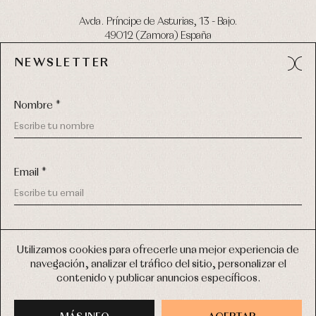
Avda. Príncipe de Asturias, 13 - Bajo.
49012 (Zamora) España
NEWSLETTER
Tel:
980 049 683
- M:
600 669 270
email:
info@primerdia.es
Nombre *
Email *
(*) He podido leer y entiendo la información sobre el uso de
COPYRIGHT © 2026 PRIMER BEBÉ.
mis datos personales explicada en la
Política de privacidad
Utilizamos cookies para ofrecerle una mejor experiencia de
TODOS LOS DERECHOS RESERVADOS
navegación, analizar el tráfico del sitio, personalizar el
(*) Quiero recibir novedades y comunicaciones comerciales
contenido y publicar anuncios específicos.
personalizadas de Primer Bebé a través del email
DISEÑO WEB SGM