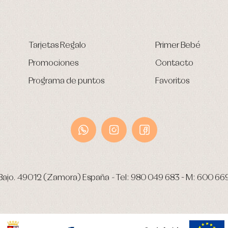
Tarjetas Regalo
Primer Bebé
Promociones
Contacto
Programa de puntos
Favoritos
Bajo.
49012 (Zamora) España
-
Tel:
980 049 683
- M:
600 66