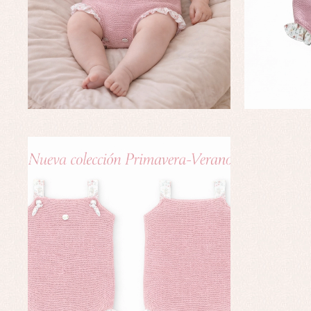
Conjuntos
Ch
Faldones de bautizo
C
Peleles y ranitas
Co
Pe
Ro
Ve
Baberos
Blusas, camisas y jerseys
Complementos
Conjuntos
Faldones de bebé
Peleles y ranitas
Ac
Ropa interior, bodys,
Ar
pijamas...
Bl
Ch
Co
Ro
Ro
Ro