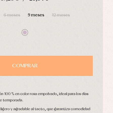
HORAS
MIN
SEG
6 meses
9 meses
12 meses
COMPRAR
n 100 % en color rosa empolvado, ideal para los días
de temporada.
igero y agradable al tacto, que garantiza comodidad