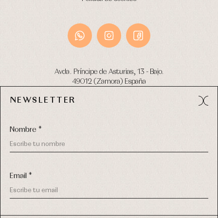
Avda. Príncipe de Asturias, 13 - Bajo.
49012 (Zamora) España
NEWSLETTER
Tel:
980 049 683
- M:
600 669 270
email:
info@primerdia.es
Nombre *
Email *