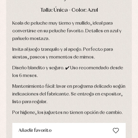
camisas
Leotardos
Ropa
Chaquetas
interior,
DÍAS
HORAS
MIN
SEG
Talla: Única - Color: Azul
Puericultura
y
bodys,
jersey
pijamas...
Koala de peluche muy tierno y mullido, ideal para
Conjuntos
Ropa
convertirse en su peluche favorito. Detalles en azul y
de
pañuelo mostaza.
abrigo
Ropa
Invita al juego tranquilo y al apego. Perfecto para
de
baño
siestas, paseos y momentos de mimos.
Ropa
interior
Diseño blandito y seguro. ✔️ Uso recomendado desde
Vestidos
los 6 meses.
Mantenimiento fácil: lavar en programa delicado según
indicaciones del fabricante. Se entrega en expositor,
listo para regalar.
Por higiene, los juguetes no tienen opción de cambio.
Añadir favorito