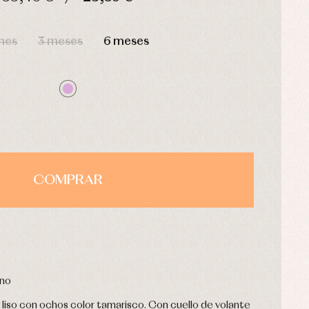
HORAS
MIN
SEG
mes
3 meses
6 meses
COMPRAR
rno
iso con ochos color tamarisco. Con cuello de volante