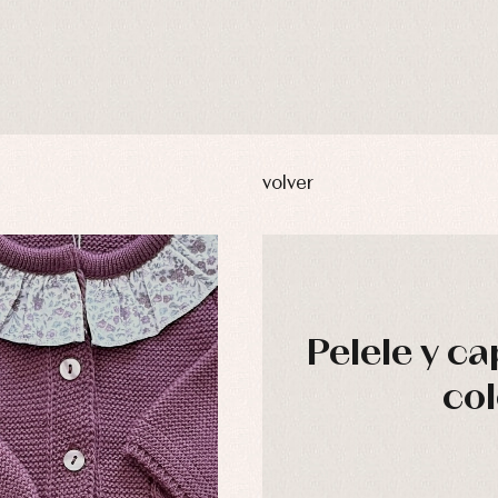
volver
Pelele y c
col
usas y camisas
Arras y fiesta
aquetas y abrigos
Camisas