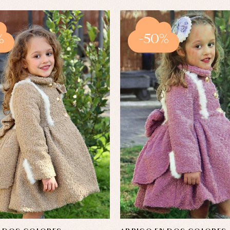
%
-50%