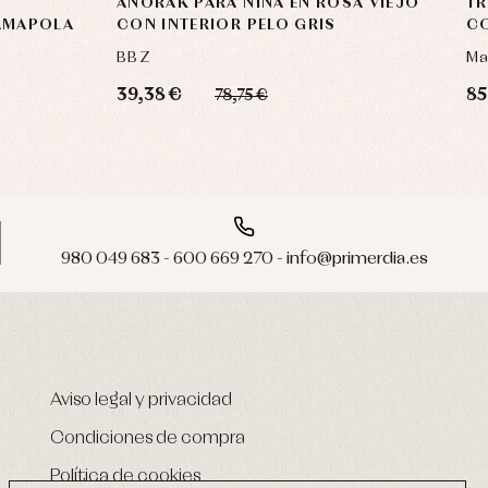
ANORAK PARA NIÑA EN ROSA VIEJO
TR
 AMAPOLA
CON INTERIOR PELO GRIS
C
BBZ
Ma
39,38 €
85
78,75 €
980 049 683 - 600 669 270 - info@primerdia.es
Aviso legal y privacidad
Condiciones de compra
Política de cookies