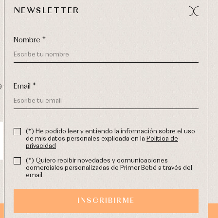
NEWSLETTER
Nombre *
Email *
9 270
-
email:
info@primerdia.es
(*) He podido leer y entiendo la información sobre el uso
de mis datos personales explicada en la
Política de
privacidad
(*) Quiero recibir novedades y comunicaciones
comerciales personalizadas de Primer Bebé a través del
email
INSCRIBIRME
DISEÑO WEB SGM