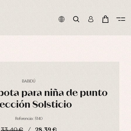
BABIDÚ
apota para niña de punto
ección Solsticio
Referencia: 5140
33,40 €
28,39 €