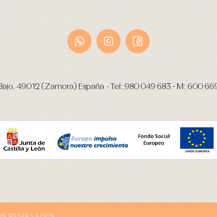
Bajo.
49012 (Zamora) España
-
Tel:
980 049 683
- M:
600 66
OS RESERVADOS