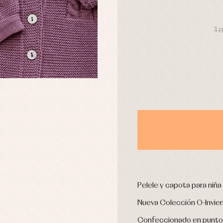
omplementos
Chaquetas y jerseys
DÍAS
njuntos
Conjuntos
1 
leles y ranitas
Pantalones
pa interior
Peleles y ranitas
stidos
Ropa de abrigo
Ropa de baño
Ropa interior
Calcetines
cesorios
Gorros y capotas
ras y fiesta
Leotardos
usas y camisas
Puericultura
aquetas y jersey
njuntos
pa de abrigo
Pelele y capota para niña
pa de baño
Nueva Colección O-Invie
pa interior
stidos
Confeccionado en punto l