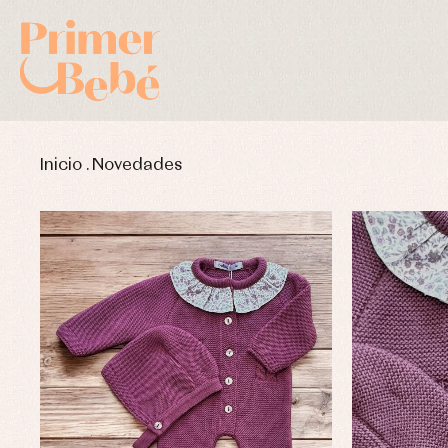
Inicio
.
Novedades
Complementos de bautizo
Bl
Conjuntos
Ch