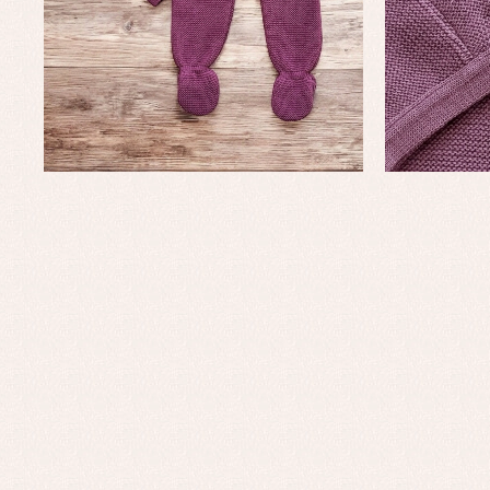
Faldones de bautizo
C
Peleles y ranitas
Co
Pe
Ro
Ve
Baberos
Blusas, camisas y jerseys
Complementos
Conjuntos
Faldones de bebé
Peleles y ranitas
Ac
Ropa interior, bodys,
Ar
pijamas...
Bl
Ch
Co
Ro
Ro
Ro
Ve