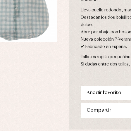
cómodo.
njuntos
pa de abrigo
Lleva cuello redondo, man
pa de baño
Destacan los dos bolsilli
pa interior
dulce.
stidos
Abre por abajo con boto
Nueva colección P-Veran
✔ Fabricado en España.
Talla: es ropita pequeñina 
Si dudas entre dos tallas, 
Añadir favorito
Compartir