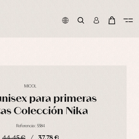
MICOL
unisex para primeras
as Colección Nika
Referencia: 5584
44,45 €
37,78 €