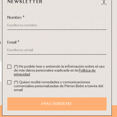
NEWSLETTER
Nombre *
Email *
9 270
-
email:
info@primerdia.es
(*) He podido leer y entiendo la información sobre el uso
de mis datos personales explicada en la
Política de
privacidad
(*) Quiero recibir novedades y comunicaciones
comerciales personalizadas de Primer Bebé a través del
email
INSCRIBIRME
DISEÑO WEB SGM