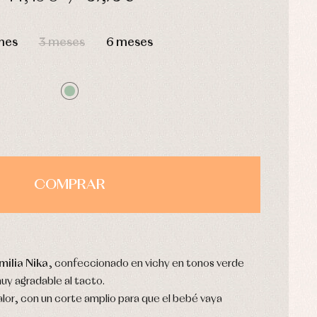
HORAS
MIN
SEG
mes
3 meses
6 meses
COMPRAR
milia Nika
, confeccionado en vichy en tonos verde
uy agradable al tacto.
alor, con un corte amplio para que el bebé vaya