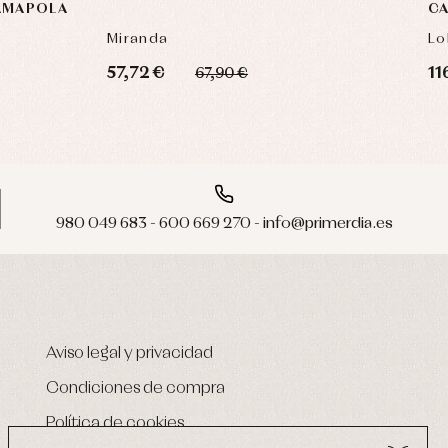
 AMAPOLA
CA
Miranda
Lo
57,72 €
11
67,90 €
980 049 683 - 600 669 270 - info@primerdia.es
Aviso legal y privacidad
Condiciones de compra
Política de cookies