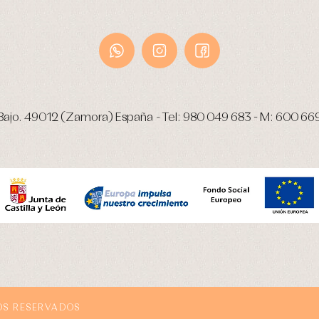
Bajo.
49012 (Zamora) España
-
Tel:
980 049 683
- M:
600 66
OS RESERVADOS