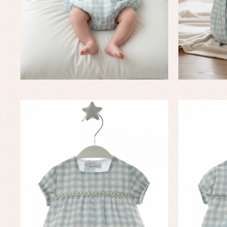
Complementos de bautizo
Bl
Conjuntos
Ch
Faldones de bautizo
C
Peleles y ranitas
Co
Pe
Ro
Ve
Baberos
Blusas, camisas y jerseys
Complementos
Conjuntos
Faldones de bebé
Peleles y ranitas
Ac
Ropa interior, bodys,
Ar
pijamas...
Bl
Ch