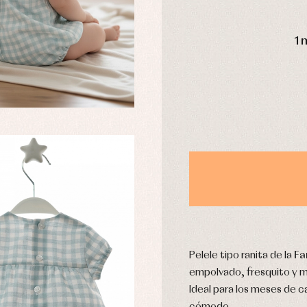
DÍAS
1 
usas y camisas
Arras y fiesta
aquetas y abrigos
Camisas
omplementos
Chaquetas y jerseys
njuntos
Conjuntos
leles y ranitas
Pantalones
pa interior
Peleles y ranitas
stidos
Ropa de abrigo
Ropa de baño
Ropa interior
Calcetines
cesorios
Pelele tipo ranita de la
Fa
Gorros y capotas
ras y fiesta
empolvado, fresquito y m
Leotardos
usas y camisas
Puericultura
Ideal para los meses de c
aquetas y jersey