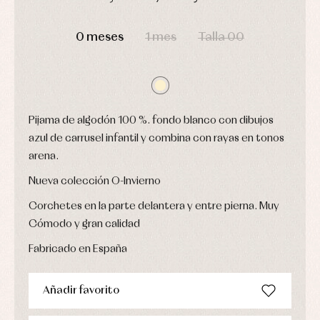
Conjuntos
Ropa
DÍAS
HORAS
MIN
SEG
de
0 meses
1 mes
Talla 00
abrigo
Ropa
de
baño
Ropa
interior
Pijama de algodón 100 %. fondo blanco con dibujos
Vestidos
azul de carrusel infantil y combina con rayas en tonos
arena.
Nueva colección O-Invierno
Corchetes en la parte delantera y entre pierna. Muy
Cómodo y gran calidad
Fabricado en España
Añadir favorito