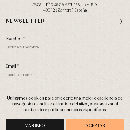
Avda. Príncipe de Asturias, 13 - Bajo.
49012 (Zamora) España
NEWSLETTER
Tel:
980 049 683
- M:
600 669 270
email:
info@primerdia.es
Nombre *
Email *
(*) He podido leer y entiendo la información sobre el uso de
COPYRIGHT © 2026 PRIMER BEBÉ.
mis datos personales explicada en la
Política de privacidad
Utilizamos cookies para ofrecerle una mejor experiencia de
TODOS LOS DERECHOS RESERVADOS
navegación, analizar el tráfico del sitio, personalizar el
(*) Quiero recibir novedades y comunicaciones comerciales
contenido y publicar anuncios específicos.
personalizadas de Primer Bebé a través del email
DISEÑO WEB SGM
MÁS INFO
INSCRIBIRME
ACEPTAR