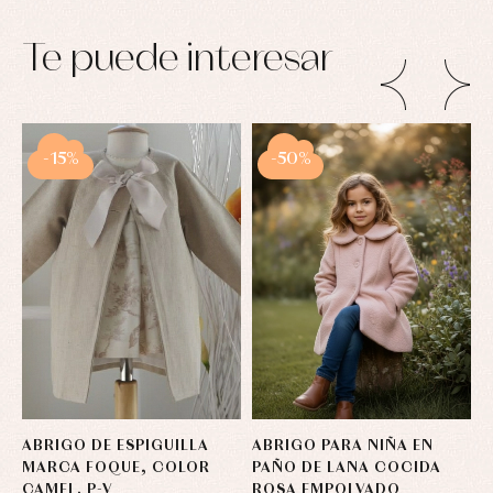
Te puede interesar
-15%
-50%
ABRIGO DE ESPIGUILLA
ABRIGO PARA NIÑA EN
P
MARCA FOQUE, COLOR
PAÑO DE LANA COCIDA
G
CAMEL. P-V
ROSA EMPOLVADO