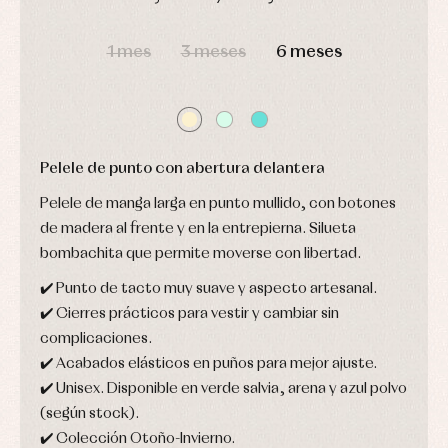
Ropa
Complementos
interior
DÍAS
HORAS
MIN
SEG
Conjuntos
1 mes
3 meses
6 meses
Accesorios
Faldones
Arras
de
y
Calcetines
bebé
fiesta
Gorros
Peleles
Blusas
y
y
y
capotas
ranitas
camisas
Leotardos
Pelele de punto con abertura delantera
Ropa
Chaquetas
interior,
Puericultura
y
bodys,
Pelele de manga larga en punto mullido, con botones
jersey
pijamas...
de madera al frente y en la entrepierna. Silueta
Conjuntos
bombachita que permite moverse con libertad.
Ropa
de
abrigo
✔️ Punto de tacto muy suave y aspecto artesanal.
Ropa
✔️ Cierres prácticos para vestir y cambiar sin
de
complicaciones.
baño
Ropa
✔️ Acabados elásticos en puños para mejor ajuste.
interior
✔️ Unisex. Disponible en verde salvia, arena y azul polvo
Vestidos
(según stock).
✔️ Colección Otoño-Invierno.