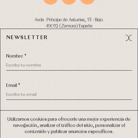
Avda. Príncipe de Asturias, 13 - Bajo.
49012 (Zamora) España
NEWSLETTER
Tel:
980 049 683
- M:
600 669 270
email:
info@primerdia.es
Nombre *
Email *
(*) He podido leer y entiendo la información sobre el uso de
COPYRIGHT © 2026 PRIMER BEBÉ.
mis datos personales explicada en la
Política de privacidad
Utilizamos cookies para ofrecerle una mejor experiencia de
TODOS LOS DERECHOS RESERVADOS
navegación, analizar el tráfico del sitio, personalizar el
(*) Quiero recibir novedades y comunicaciones comerciales
contenido y publicar anuncios específicos.
personalizadas de Primer Bebé a través del email
DISEÑO WEB SGM