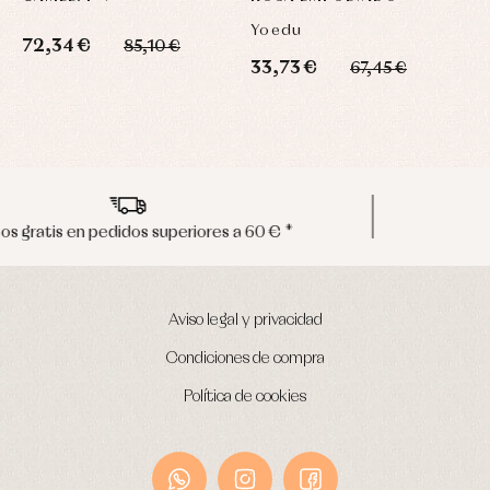
Yoedu
M
72,34 €
85,10 €
33,73 €
3
67,45 €
Envíos en península en 24/48 horas
Aviso legal y privacidad
Condiciones de compra
Política de cookies