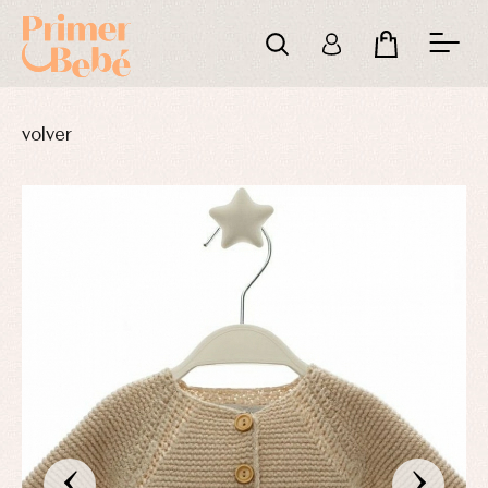
volver
‹
›