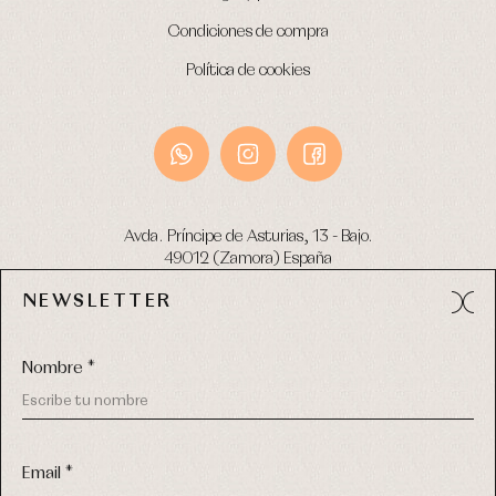
Condiciones de compra
Política de cookies
Avda. Príncipe de Asturias, 13 - Bajo.
49012 (Zamora) España
NEWSLETTER
Tel:
980 049 683
- M:
600 669 270
email:
info@primerdia.es
Nombre *
Email *