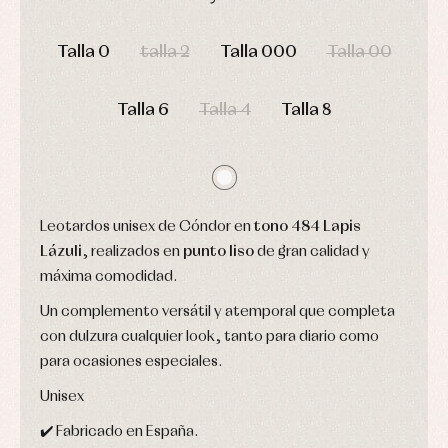
camisas
Leotardos
Ropa
DÍAS
HORAS
MIN
SEG
Chaquetas
interior,
Puericultura
y
Talla 0
talla 2
Talla 000
Talla 00
bodys,
jersey
pijamas...
Conjuntos
Ropa
Talla 6
Talla 4
Talla 8
de
abrigo
Ropa
de
baño
Ropa
Leotardos unisex de Cóndor en
tono 484 Lapis
interior
Vestidos
Lázuli
, realizados en
punto liso
de gran calidad y
máxima comodidad.
Un complemento versátil y atemporal que completa
con dulzura cualquier look, tanto para diario como
para ocasiones especiales.
Unisex
✔️ Fabricado en España.