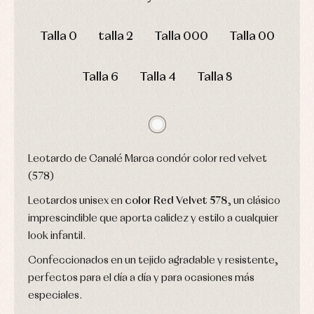
Conjuntos
DÍAS
HORAS
MIN
SEG
Ropa
Talla 0
talla 2
Talla 000
Talla 00
de
abrigo
Ropa
de
Talla 6
Talla 4
Talla 8
baño
Ropa
interior
Vestidos
Leotardo de Canalé Marca condór color red velvet
(578)
Leotardos unisex en
color Red Velvet 578
, un clásico
imprescindible que aporta calidez y estilo a cualquier
look infantil.
Confeccionados en un tejido agradable y resistente,
perfectos para el día a día y para ocasiones más
especiales.