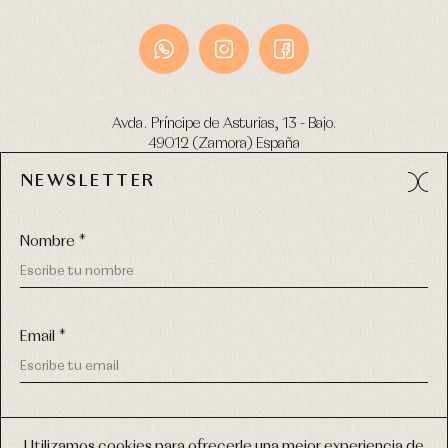
Avda. Príncipe de Asturias, 13 - Bajo.
49012 (Zamora) España
NEWSLETTER
Tel:
980 049 683
- M:
600 669 270
email:
info@primerdia.es
Nombre *
Email *
(*) He podido leer y entiendo la información sobre el uso de
COPYRIGHT © 2026 PRIMER BEBÉ.
mis datos personales explicada en la
Política de privacidad
Utilizamos cookies para ofrecerle una mejor experiencia de