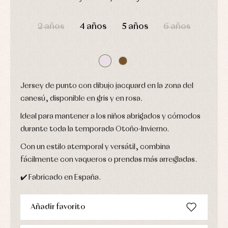
Complementos
interior
Conjuntos
DÍAS
HORAS
MIN
SEG
Accesorios
Faldones
2 años
4 años
5 años
6 años
Arras
de
y
Calcetines
bebé
fiesta
Gorros
Peleles
Blusas
y
y
y
capotas
ranitas
camisas
Leotardos
Ropa
Chaquetas
interior,
Jersey de punto con dibujo jacquard en la zona del
Puericultura
y
bodys,
jersey
canesú, disponible en gris y en rosa.
pijamas...
Conjuntos
Ideal para mantener a los niños abrigados y cómodos
Ropa
de
durante toda la temporada Otoño-Invierno.
abrigo
Con un estilo atemporal y versátil, combina
Ropa
de
fácilmente con vaqueros o prendas más arregladas.
baño
Ropa
✔️ Fabricado en España.
interior
Vestidos
Añadir favorito