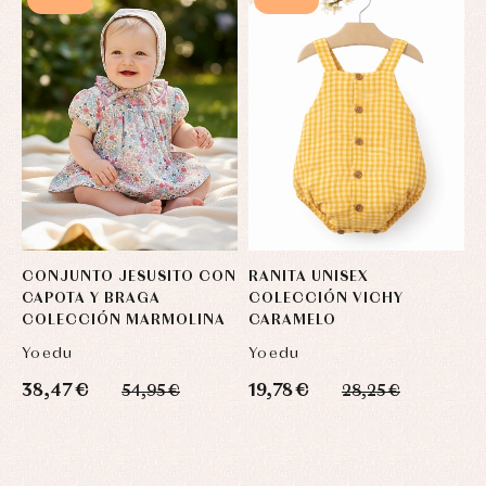
CONJUNTO JESUSITO CON
RANITA UNISEX
V
CAPOTA Y BRAGA
COLECCIÓN VICHY
F
COLECCIÓN MARMOLINA
CARAMELO
Yoedu
Yoedu
J
38,47 €
19,78 €
5
54,95 €
28,25 €