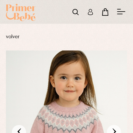
volver
‹
›