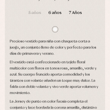
Arras
de
y
Calcetines
bebé
DÍAS
HORAS
MIN
SEG
fiesta
Gorros
5 años
6 años
7 Años
Peleles
Blusas
y
y
y
capotas
ranitas
camisas
Leotardos
Ropa
Chaquetas
interior,
Puericultura
y
bodys,
jersey
pijamas...
Conjuntos
Precioso vestido para niña con chaqueta corta a
Ropa
juego, un conjunto lleno de color y perfecto para los
de
días de primavera y verano.
abrigo
Ropa
El vestido está confeccionado en tejido floral
de
baño
multicolor con flores en tonos rosa, amarillo, verde y
Ropa
azul. Su cuerpo fruncido aporta comodidad y los
interior
tirantes con volante añaden un toque muy dulce. La
Vestidos
falda con doble volante y vivo verde aporta volumen y
movimiento.
La Jersey de punto en color fucsia completa el
conjunto y luce bordada la corona amarilla, distintivo