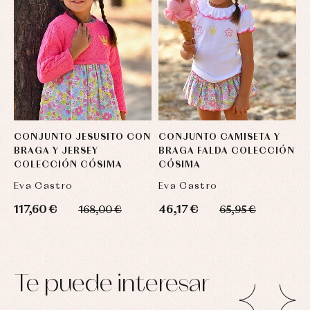
CONJUNTO JESUSITO CON
CONJUNTO CAMISETA Y
J
BRAGA Y JERSEY
BRAGA FALDA COLECCIÓN
V
COLECCIÓN CÓSIMA
CÓSIMA
C
Eva Castro
Eva Castro
E
117,60 €
46,17 €
5
168,00 €
65,95 €
Te puede interesar