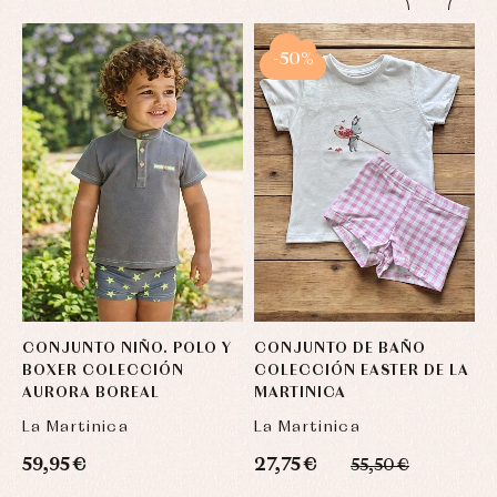
-50%
CONJUNTO NIÑO. POLO Y
CONJUNTO DE BAÑO
G
BOXER COLECCIÓN
COLECCIÓN EASTER DE LA
T
AURORA BOREAL
MARTINICA
La Martinica
La Martinica
4
59,95 €
27,75 €
55,50 €