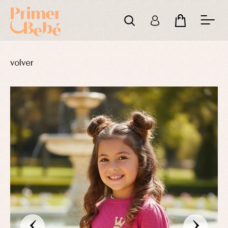
volver
‹
›