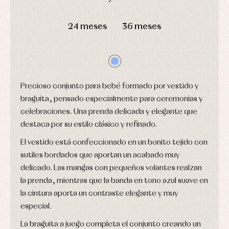
y
capotas
ranitas
camisas
DÍAS
HORAS
MIN
SEG
Leotardos
Ropa
Chaquetas
24 meses
36 meses
interior,
Puericultura
y
bodys,
jersey
pijamas...
Conjuntos
Ropa
de
abrigo
Precioso conjunto para bebé formado por vestido y
Ropa
de
braguita, pensado especialmente para ceremonias y
baño
celebraciones. Una prenda delicada y elegante que
Ropa
interior
destaca por su estilo clásico y refinado.
Vestidos
El vestido está confeccionado en un bonito tejido con
sutiles bordados que aportan un acabado muy
delicado. Las mangas con pequeños volantes realzan
la prenda, mientras que la banda en tono azul suave en
la cintura aporta un contraste elegante y muy
especial.
La braguita a juego completa el conjunto creando un