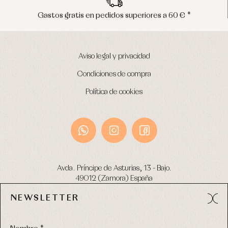
Envíos en península en 24/48 horas
Aviso legal y privacidad
Condiciones de compra
Política de cookies
Avda. Príncipe de Asturias, 13 - Bajo.
49012 (Zamora) España
NEWSLETTER
Tel:
980 049 683
- M:
600 669 270
email:
info@primerdia.es