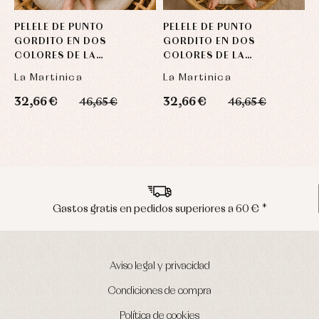
PELELE DE PUNTO
PELELE DE PUNTO
C
GORDITO EN DOS
GORDITO EN DOS
D
COLORES DE LA
COLORES DE LA
D
MARTINICA
MARTINICA
La Martinica
La Martinica
L
32,66 €
32,66 €
3
46,65 €
46,65 €
s en pedidos superiores a 60 € *
Envíos 
Aviso legal y privacidad
Condiciones de compra
Política de cookies