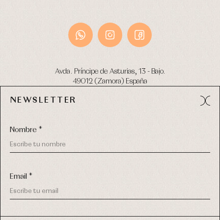
Avda. Príncipe de Asturias, 13 - Bajo.
49012 (Zamora) España
NEWSLETTER
Tel:
980 049 683
- M:
600 669 270
email:
info@primerdia.es
Nombre *
Email *