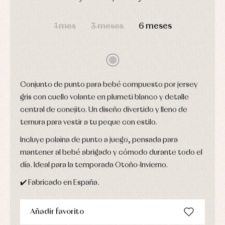
camisas
Leotardos
Ropa
Chaquetas
interior,
DÍAS
HORAS
MIN
SEG
Puericultura
y
bodys,
1 mes
3 meses
6 meses
jersey
pijamas...
Conjuntos
Ropa
de
abrigo
Ropa
de
Conjunto de punto para bebé compuesto por jersey
baño
gris con cuello volante en plumeti blanco y detalle
Ropa
central de conejito. Un diseño divertido y lleno de
interior
Vestidos
ternura para vestir a tu peque con estilo.
Incluye polaina de punto a juego, pensada para
mantener al bebé abrigado y cómodo durante todo el
día. Ideal para la temporada Otoño-Invierno.
✔️ Fabricado en España.
Añadir favorito