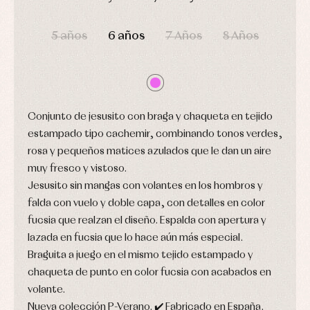
camisas
Leotardos
Ropa
DÍAS
HORAS
MIN
SEG
Chaquetas
interior,
Puericultura
y
5 años
6 años
7 Años
8 Años
bodys,
jersey
pijamas...
Conjuntos
Ropa
de
abrigo
Ropa
Conjunto de jesusito con braga y chaqueta en tejido
de
baño
estampado tipo cachemir, combinando tonos verdes,
Ropa
rosa y pequeños matices azulados que le dan un aire
interior
muy fresco y vistoso.
Vestidos
Jesusito sin mangas con volantes en los hombros y
falda con vuelo y doble capa, con detalles en color
fucsia que realzan el diseño. Espalda con apertura y
lazada en fucsia que lo hace aún más especial.
Braguita a juego en el mismo tejido estampado y
chaqueta de punto en color fucsia con acabados en
volante.
Nueva colección P-Verano. ✔️ Fabricado en España.