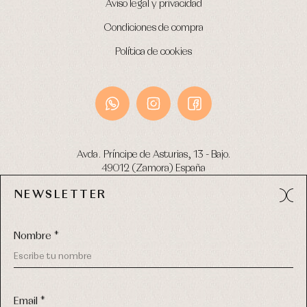
Aviso legal y privacidad
Condiciones de compra
Política de cookies
Avda. Príncipe de Asturias, 13 - Bajo.
49012 (Zamora) España
NEWSLETTER
Tel:
980 049 683
- M:
600 669 270
email:
info@primerdia.es
Nombre *
Email *