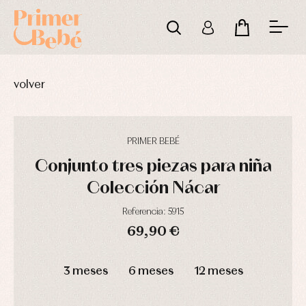
volver
PRIMER BEBÉ
Conjunto tres piezas para niña
Colección Nácar
Referencia: 5915
69,90 €
DÍAS
HORAS
MIN
SEG
3 meses
6 meses
12 meses