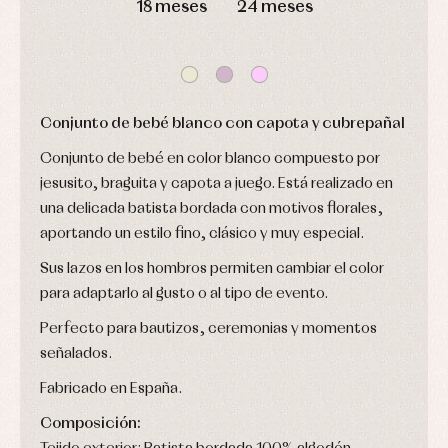
Complementos
Blusas
Arras
18 meses
24 meses
de
y
y
bautizo
camisas
fiesta
Conjuntos
Chaquetas
Camisas
y
Faldones
Chaquetas
abrigos
de
y
bautizo
Complementos
jerseys
Conjunto de bebé blanco con capota y cubrepañal
Peleles
Conjuntos
Conjuntos
y
Peleles
Pantalones
Conjunto de bebé en color blanco compuesto por
ranitas
y
Peleles
jesusito, braguita y capota a juego. Está realizado en
ranitas
y
Ropa
ranitas
una delicada batista bordada con motivos florales,
interior
Ropa
aportando un estilo fino, clásico y muy especial.
Vestidos
de
Baberos
abrigo
Sus lazos en los hombros permiten cambiar el color
Blusas,
Ropa
camisas
para adaptarlo al gusto o al tipo de evento.
de
y
baño
jerseys
Perfecto para bautizos, ceremonias y momentos
Ropa
Complementos
interior
señalados.
Conjuntos
Accesorios
Faldones
Fabricado en España.
Arras
de
y
Calcetines
bebé
Composición:
fiesta
Gorros
Peleles