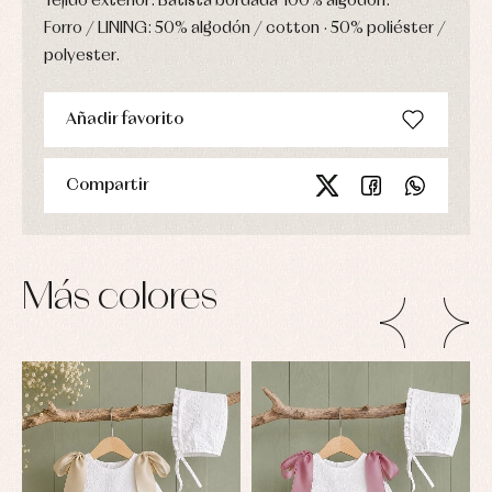
Tejido exterior: Batista bordada 100% algodón.
Blusas
y
y
y
capotas
ranitas
Forro / LINING: 50% algodón / cotton · 50% poliéster /
camisas
Leotardos
Ropa
polyester.
Chaquetas
interior,
Puericultura
y
bodys,
jersey
pijamas...
Conjuntos
Añadir favorito
Ropa
de
abrigo
Compartir
Ropa
de
baño
Ropa
interior
Más colores
Vestidos