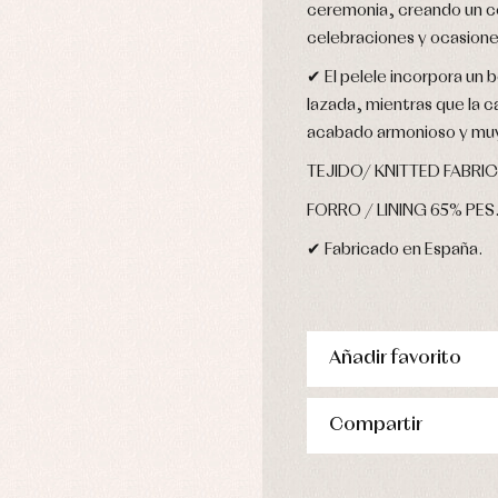
njuntos
ceremonia, creando un co
pa de abrigo
celebraciones y ocasione
pa de baño
✔ El pelele incorpora un b
pa interior
lazada, mientras que la 
stidos
acabado armonioso y muy
TEJIDO/ KNITTED FABR
FORRO / LINING 65% PES
✔ Fabricado en España.
Añadir favorito
Compartir