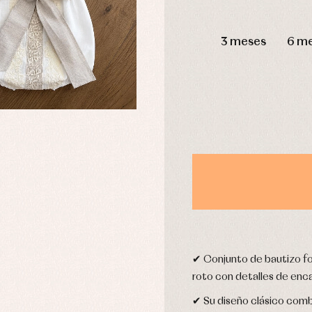
DÍAS
3 meses
6 m
usas y camisas
Arras y fiesta
aquetas y abrigos
Camisas
omplementos
Chaquetas y jerseys
njuntos
Conjuntos
leles y ranitas
Pantalones
pa interior
Peleles y ranitas
stidos
Ropa de abrigo
Ropa de baño
Ropa interior
Calcetines
cesorios
✔ Conjunto de bautizo fo
Gorros y capotas
ras y fiesta
roto con detalles de encaj
Leotardos
usas y camisas
Puericultura
✔ Su diseño clásico comb
aquetas y jersey