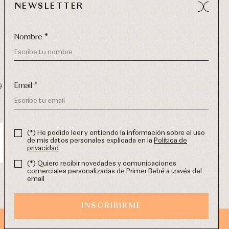
NEWSLETTER
Nombre *
Email *
9 270
-
email:
info@primerdia.es
(*) He podido leer y entiendo la información sobre el uso
de mis datos personales explicada en la
Política de
privacidad
(*) Quiero recibir novedades y comunicaciones
comerciales personalizadas de Primer Bebé a través del
email
INSCRIBIRME
DISEÑO WEB SGM