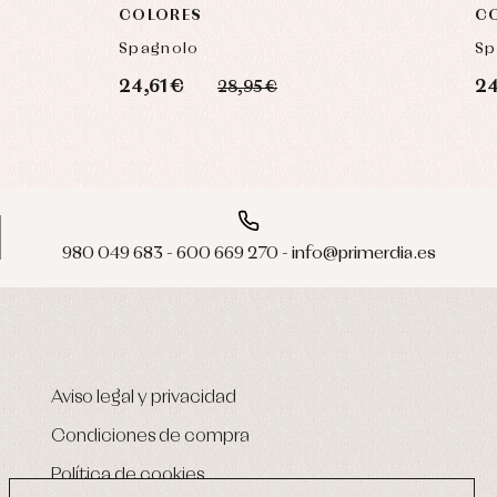
COLORES
C
Spagnolo
Sp
24,61 €
24
28,95 €
980 049 683 - 600 669 270 - info@primerdia.es
Aviso legal y privacidad
Condiciones de compra
Política de cookies