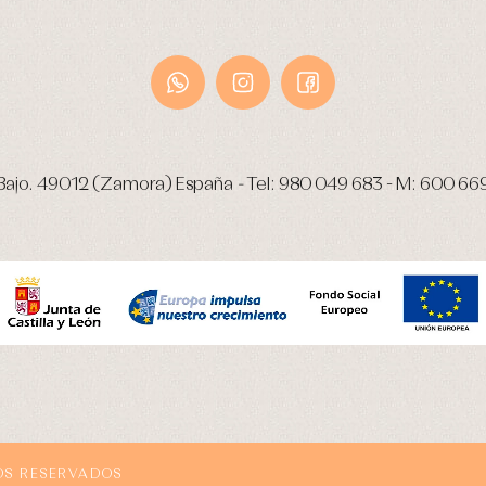
Bajo.
49012 (Zamora) España
-
Tel:
980 049 683
- M:
600 66
OS RESERVADOS