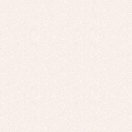
Co
Ro
Ro
Ro
Ve