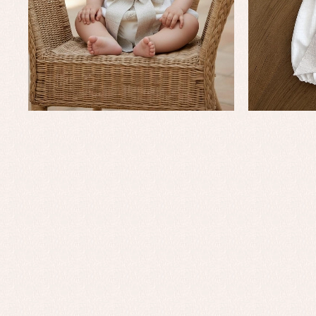
Complementos de bautizo
Bl
Conjuntos
Ch
Faldones de bautizo
C
Peleles y ranitas
Co
Pe
Ro
Ve
Baberos
Blusas, camisas y jerseys
Complementos
Conjuntos
Faldones de bebé
Peleles y ranitas
Ac
Ropa interior, bodys,
Ar
pijamas...
Bl
Ch