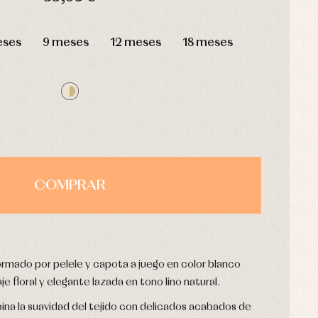
HORAS
MIN
SEG
eses
9 meses
12 meses
18 meses
COMPRAR
rmado por pelele y capota a juego en color blanco
e floral y elegante lazada en tono lino natural.
ina la suavidad del tejido con delicados acabados de