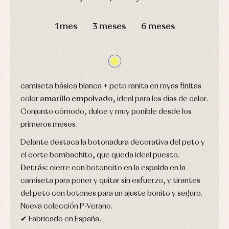
y
capotas
ranitas
camisas
Leotardos
DÍAS
HORAS
MIN
SEG
Ropa
Chaquetas
interior,
Puericultura
1 mes
3 meses
6 meses
y
bodys,
jersey
pijamas...
Conjuntos
Ropa
de
abrigo
Ropa
camiseta básica blanca + peto ranita en rayas finitas
de
color
amarillo empolvado
, ideal para los días de calor.
baño
Conjunto cómodo, dulce y muy ponible desde los
Ropa
interior
primeros meses.
Vestidos
Delante destaca la botonadura decorativa del peto y
el corte bombachito, que queda ideal puesto.
Detrás:
cierre con botoncito en la espalda en la
camiseta para poner y quitar sin esfuerzo, y tirantes
del peto con botones para un ajuste bonito y seguro.
Nueva colección P-Verano.
✔ Fabricado en España.