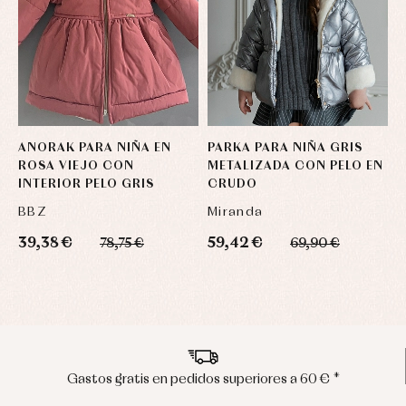
ANORAK PARA NIÑA EN
PARKA PARA NIÑA GRIS
A
ROSA VIEJO CON
METALIZADA CON PELO EN
C
INTERIOR PELO GRIS
CRUDO
BBZ
Miranda
L
39,38 €
59,42 €
6
78,75 €
69,90 €
a 60 € *
Envíos en península en 24/48 ho