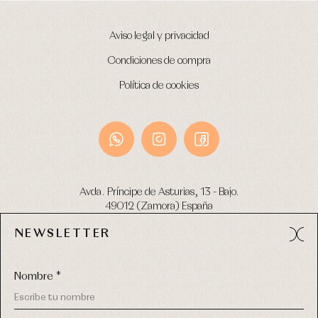
Aviso legal y privacidad
Condiciones de compra
Política de cookies
Avda. Príncipe de Asturias, 13 - Bajo.
49012 (Zamora) España
NEWSLETTER
Tel:
980 049 683
- M:
600 669 270
email:
info@primerdia.es
Nombre *