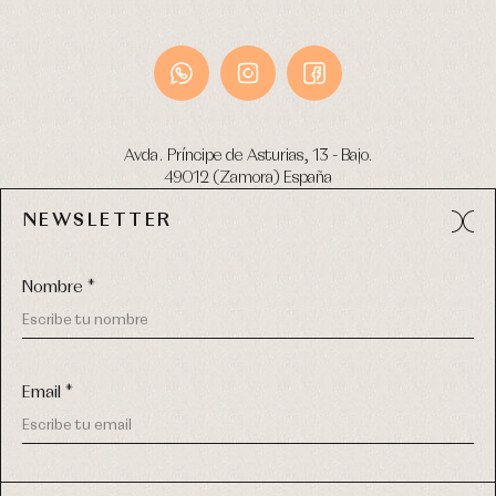
Avda. Príncipe de Asturias, 13 - Bajo.
49012 (Zamora) España
NEWSLETTER
Tel:
980 049 683
- M:
600 669 270
email:
info@primerdia.es
Nombre *
Email *
(*) He podido leer y entiendo la información sobre el uso de