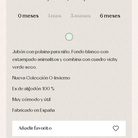
Leotardos
Ropa
Chaquetas
interior,
DÍAS
HORAS
MIN
SEG
Puericultura
y
bodys,
0 meses
1 mes
3 meses
6 meses
jersey
pijamas...
Conjuntos
Ropa
de
abrigo
Ropa
de
Jubón con polaina para niño. Fondo blanco con
baño
estampado animalitos y combina con cuadro vichy
Ropa
verde seco.
interior
Vestidos
Nueva Colección O-Invierno
Es de algodón 100 %
Muy cómodo y útil
Fabricado en España
Añadir favorito