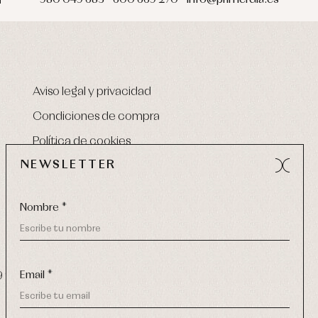
Aviso legal y privacidad
Condiciones de compra
Política de cookies
NEWSLETTER
Nombre *
Email *
9 270
-
email:
info@primerdia.es