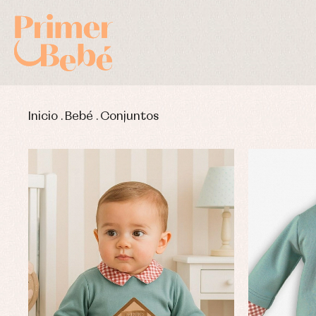
Inicio
.
Bebé
.
Conjuntos
Complementos de bautizo
Bl
Conjuntos
Ch
Faldones de bautizo
C
Peleles y ranitas
Co
Pe