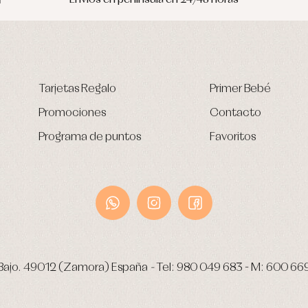
Tarjetas Regalo
Primer Bebé
Promociones
Contacto
Programa de puntos
Favoritos
Bajo.
49012 (Zamora) España
-
Tel:
980 049 683
- M:
600 66