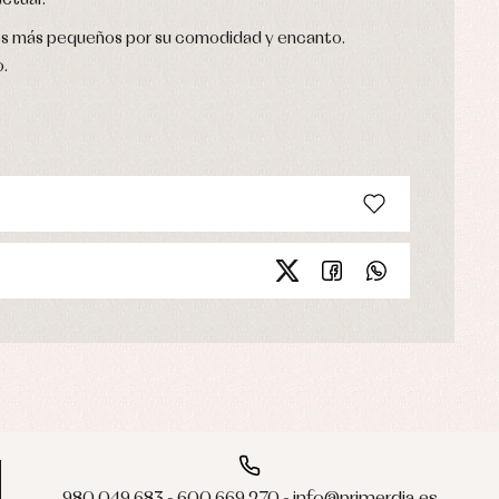
actual.
e los más pequeños por su comodidad y encanto.
.
980 049 683 - 600 669 270 - info@primerdia.es