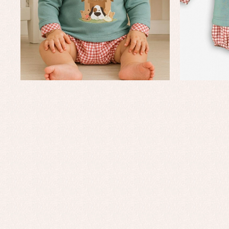
Ro
Ve
Baberos
Blusas, camisas y jerseys
Complementos
Conjuntos
Faldones de bebé
Peleles y ranitas
Ac
Ropa interior, bodys,
Ar
pijamas...
Bl
Ch
Co
Ro
Ro
Ro
Ve