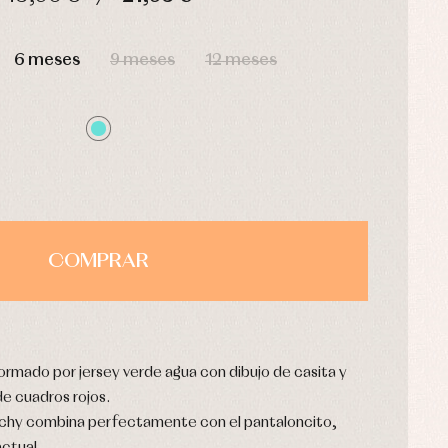
HORAS
MIN
SEG
6 meses
9 meses
12 meses
COMPRAR
ormado por jersey verde agua con dibujo de casita y
e cuadros rojos.
 vichy combina perfectamente con el pantaloncito,