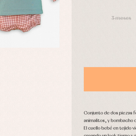
pa interior
Peleles y ranitas
stidos
Ropa de abrigo
DÍAS
Ropa de baño
3 meses
Ropa interior
Calcetines
cesorios
Gorros y capotas
ras y fiesta
Leotardos
usas y camisas
Puericultura
aquetas y jersey
njuntos
pa de abrigo
pa de baño
pa interior
stidos
Conjunto de dos piezas f
animalitos, y bombacho d
El cuello bebé en tejido