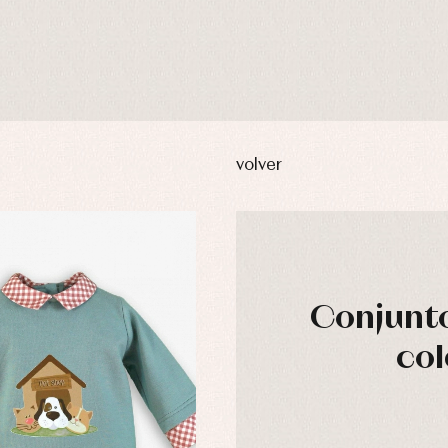
volver
Conjunto
usas y camisas
Arras y fiesta
col
aquetas y abrigos
Camisas
omplementos
Chaquetas y jerseys
njuntos
Conjuntos
leles y ranitas
Pantalones