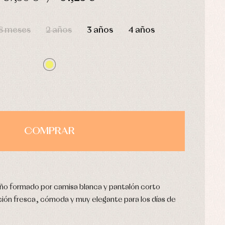
HORAS
MIN
SEG
8 meses
2 años
3 años
4 años
COMPRAR
iño formado por camisa blanca y pantalón corto
ción fresca, cómoda y muy elegante para los días de