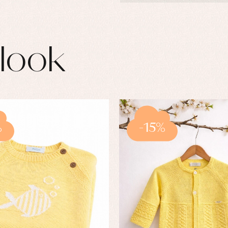
look
%
-15%