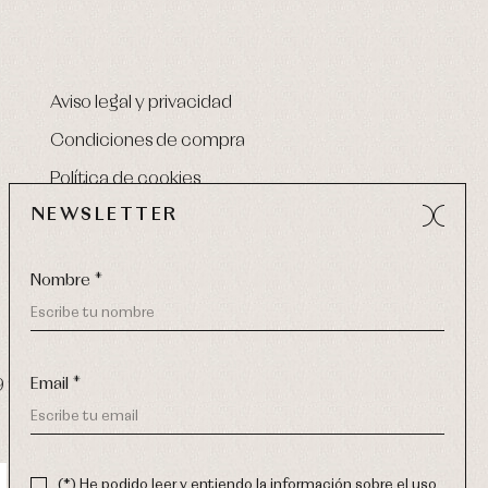
Aviso legal y privacidad
Condiciones de compra
Política de cookies
NEWSLETTER
Nombre *
Email *
9 270
-
email:
info@primerdia.es
(*) He podido leer y entiendo la información sobre el uso