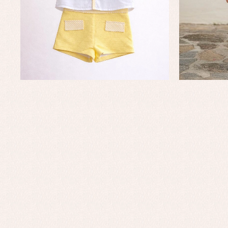
Conjuntos
Ch
Faldones de bautizo
C
Peleles y ranitas
Co
Pe
Ro
Ve
Baberos
Blusas, camisas y jerseys
Complementos
Conjuntos
Faldones de bebé
Peleles y ranitas
Ac
Ropa interior, bodys,
Ar
pijamas...
Bl
Ch
Co
Ro
Ro
Ro