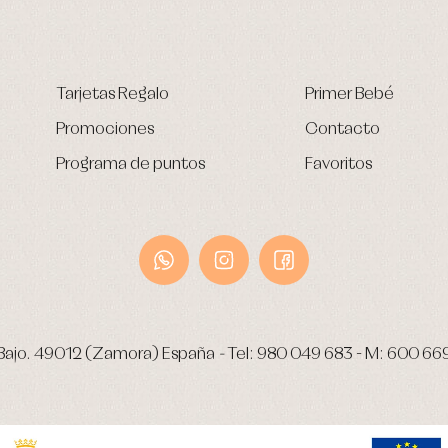
Tarjetas Regalo
Primer Bebé
Promociones
Contacto
Programa de puntos
Favoritos
Bajo.
49012 (Zamora) España
-
Tel:
980 049 683
- M:
600 66