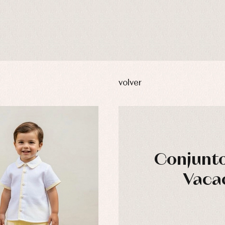
volver
Conjunto
Vacac
usas y camisas
Arras y fiesta