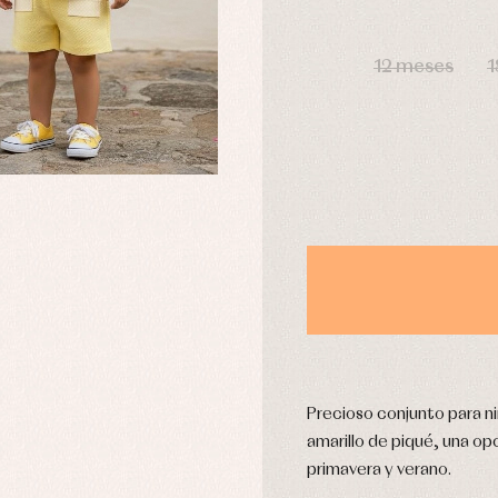
aquetas y abrigos
Camisas
DÍAS
omplementos
Chaquetas y jerseys
12 meses
1
njuntos
Conjuntos
leles y ranitas
Pantalones
pa interior
Peleles y ranitas
stidos
Ropa de abrigo
Ropa de baño
Ropa interior
Calcetines
cesorios
Gorros y capotas
ras y fiesta
Leotardos
usas y camisas
Puericultura
aquetas y jersey
njuntos
Precioso conjunto para n
pa de abrigo
amarillo de piqué, una op
pa de baño
primavera y verano.
pa interior