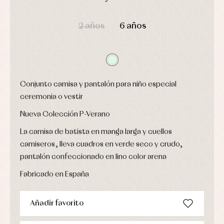
Leotardos
Ropa
Chaquetas
interior,
DÍAS
HORAS
MIN
SEG
Puericultura
y
bodys,
2 años
6 años
jersey
pijamas...
Conjuntos
Ropa
de
abrigo
Ropa
de
Conjunto camisa y pantalón para niño especial
baño
ceremonia o vestir
Ropa
interior
Nueva Colección P-Verano
Vestidos
La camisa de batista en manga larga y cuellos
camiseros, lleva cuadros en verde seco y crudo,
pantalón confeccionado en lino color arena
Fabricado en España
Añadir favorito