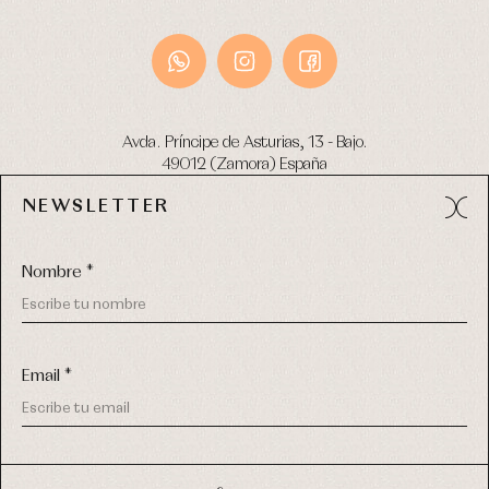
Avda. Príncipe de Asturias, 13 - Bajo.
49012 (Zamora) España
NEWSLETTER
Tel:
980 049 683
- M:
600 669 270
email:
info@primerdia.es
Nombre *
Email *
(*) He podido leer y entiendo la información sobre el uso de
COPYRIGHT © 2026 PRIMER BEBÉ.