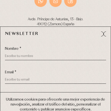
Avda. Príncipe de Asturias, 13 - Bajo.
49012 (Zamora) España
NEWSLETTER
Tel:
980 049 683
- M:
600 669 270
email:
info@primerdia.es
Nombre *
Email *
(*) He podido leer y entiendo la información sobre el uso de
COPYRIGHT © 2026 PRIMER BEBÉ.
mis datos personales explicada en la
Política de privacidad
Utilizamos cookies para ofrecerle una mejor experiencia de
TODOS LOS DERECHOS RESERVADOS
navegación, analizar el tráfico del sitio, personalizar el
(*) Quiero recibir novedades y comunicaciones comerciales
contenido y publicar anuncios específicos.
personalizadas de Primer Bebé a través del email