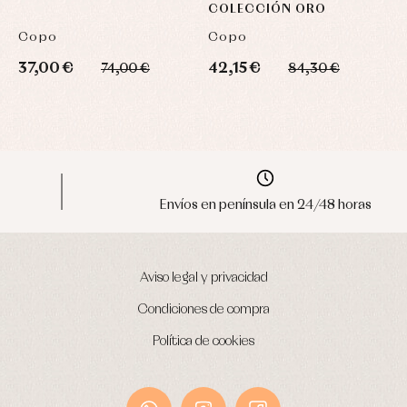
COLECCIÓN ORO
Copo
Copo
J
37,00 €
42,15 €
3
74,00 €
84,30 €
Envíos en península en 24/48 horas
Aviso legal y privacidad
Condiciones de compra
Política de cookies