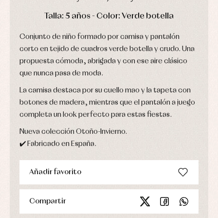
Ropa
Chaquetas
interior,
Puericultura
DÍAS
HORAS
MIN
SEG
y
Talla: 5 años - Color: Verde botella
bodys,
jersey
pijamas...
Conjuntos
Conjunto de niño formado por camisa y pantalón
Ropa
corto en tejido de cuadros verde botella y crudo. Una
de
abrigo
propuesta cómoda, abrigada y con ese aire clásico
Ropa
que nunca pasa de moda.
de
baño
La camisa destaca por su cuello mao y la tapeta con
Ropa
botones de madera, mientras que el pantalón a juego
interior
Vestidos
completa un look perfecto para estas fiestas.
Nueva colección Otoño-Invierno.
✔️ Fabricado en España.
Añadir favorito
Compartir