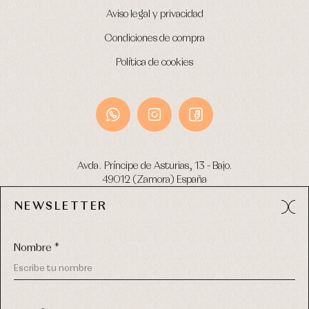
Aviso legal y privacidad
Condiciones de compra
Política de cookies
Avda. Príncipe de Asturias, 13 - Bajo.
49012 (Zamora) España
NEWSLETTER
Tel:
980 049 683
- M:
600 669 270
email:
info@primerdia.es
Nombre *