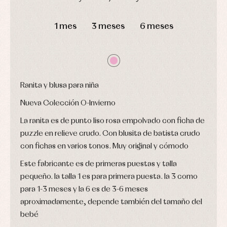
ranitas
camisas
Leotardos
Ropa
DÍAS
HORAS
MIN
SEG
Chaquetas
interior,
Puericultura
1 mes
3 meses
6 meses
y
bodys,
jersey
pijamas...
Conjuntos
Ropa
de
abrigo
Ropa
Ranita y blusa para niña
de
baño
Nueva Colección O-Invierno
Ropa
interior
La ranita es de punto liso rosa empolvado con ficha de
Vestidos
puzzle en relieve crudo. Con blusita de batista crudo
con fichas en varios tonos. Muy original y cómodo
Este fabricante es de primeras puestas y talla
pequeño. la talla 1 es para primera puesta. la 3 como
para 1-3 meses y la 6 es de 3-6 meses
aproximadamente, depende también del tamaño del
bebé