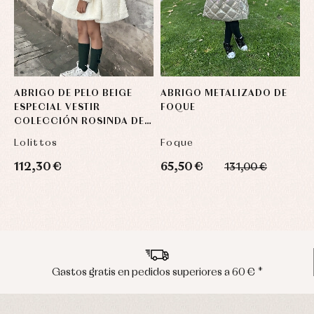
ABRIGO DE PELO BEIGE
ABRIGO METALIZADO DE
P
ESPECIAL VESTIR
FOQUE
M
COLECCIÓN ROSINDA DE
LOLITTOS
Lolittos
Foque
M
112,30 €
65,50 €
5
131,00 €
os superiores a 60 € *
Envíos en penínsu