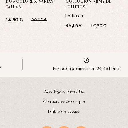
DOS COLORES, VARIAS
COLECCIÓN ARMY DE
B
TALLAS.
LOLITTOS
V
Lolittos
14,50 €
1
29,00 €
48,65 €
97,30 €
Envíos en península en 24/48 horas
Aviso legal y privacidad
Condiciones de compra
Política de cookies