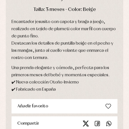
Leotardos
Ropa
Chaquetas
interior,
Puericultura
DÍAS
HORAS
MIN
SEG
Talla: 3 meses - Color: Beige
y
bodys,
jersey
pijamas...
Conjuntos
Encantador jesusito con capota y braga a juego,
Ropa
realizado en tejido de plumeti color marfil con cuerpo
de
abrigo
de punto fino.
Ropa
Destacan los detalles de puntilla beige en el pecho y
de
baño
las mangas, junto al cuello volante que enmarca el
Ropa
rostro con ternura.
interior
Vestidos
Una prenda elegante y cómoda, perfecta para los
primeros meses del bebé y momentos especiales.
✔️ Nueva colección Otoño-Invierno
✔️ Fabricado en España
Añadir favorito
Compartir