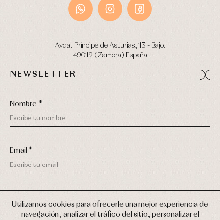
Avda. Príncipe de Asturias, 13 - Bajo.
49012 (Zamora) España
NEWSLETTER
Tel:
980 049 683
- M:
600 669 270
email:
info@primerdia.es
Nombre *
Email *
(*) He podido leer y entiendo la información sobre el uso de
COPYRIGHT © 2026 PRIMER BEBÉ.
mis datos personales explicada en la
Política de privacidad
Utilizamos cookies para ofrecerle una mejor experiencia de
TODOS LOS DERECHOS RESERVADOS
navegación, analizar el tráfico del sitio, personalizar el
(*) Quiero recibir novedades y comunicaciones comerciales