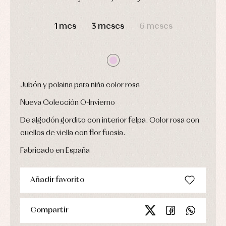
Ropa
DÍAS
HORAS
MIN
SEG
de
1 mes
3 meses
6 meses
abrigo
Ropa
de
baño
Ropa
interior
Vestidos
Jubón y polaina para niña color rosa
Nueva Colección O-Invierno
De algodón gordito con interior felpa. Color rosa con
cuellos de viella con flor fucsia.
Fabricado en España
Añadir favorito
Compartir