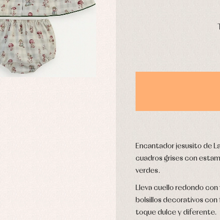
pa interior
Peleles y ranitas
DÍAS
stidos
Ropa de abrigo
Ropa de baño
Ropa interior
Calcetines
cesorios
Gorros y capotas
ras y fiesta
Leotardos
usas y camisas
Puericultura
aquetas y jersey
njuntos
pa de abrigo
Encantador jesusito de L
pa de baño
cuadros grises con estam
pa interior
verdes.
stidos
Lleva cuello redondo con
bolsillos decorativos con
toque dulce y diferente.