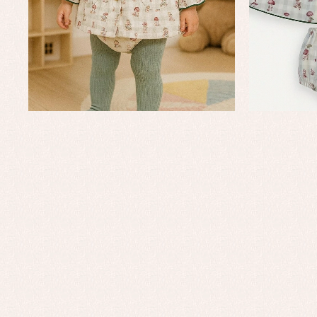
Ro
Ve
Baberos
Blusas, camisas y jerseys
Complementos
Conjuntos
Faldones de bebé
Peleles y ranitas
Ac
Ropa interior, bodys,
Ar
pijamas...
Bl
Ch
Co
Ro
Ro
Ro
Ve