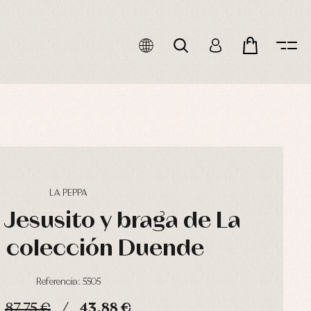
LA PEPPA
Jesusito y braga de La
 colección Duende
Referencia: 5505
87,75 €
43,88 €