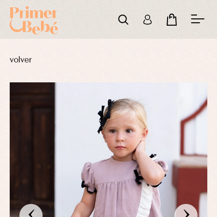
volver
‹
›