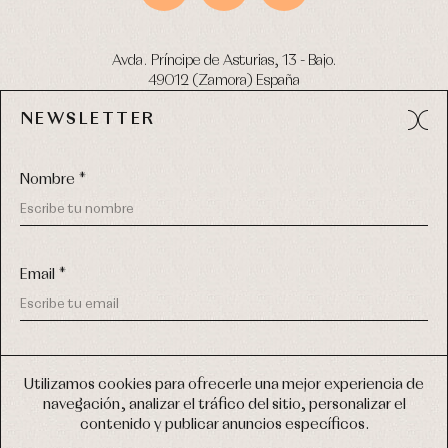
Avda. Príncipe de Asturias, 13 - Bajo.
49012 (Zamora) España
NEWSLETTER
Tel:
980 049 683
- M:
600 669 270
email:
info@primerdia.es
Nombre *
Email *
(*) He podido leer y entiendo la información sobre el uso de
COPYRIGHT © 2026 PRIMER BEBÉ.
mis datos personales explicada en la
Política de privacidad
Utilizamos cookies para ofrecerle una mejor experiencia de
TODOS LOS DERECHOS RESERVADOS
navegación, analizar el tráfico del sitio, personalizar el
(*) Quiero recibir novedades y comunicaciones comerciales
contenido y publicar anuncios específicos.
personalizadas de Primer Bebé a través del email
DISEÑO WEB SGM