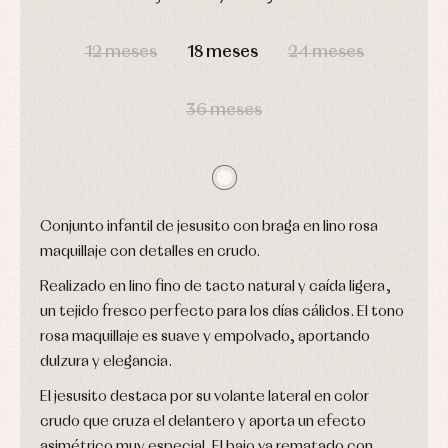
Gorros
Peleles
Blusas
y
y
DÍAS
HORAS
MIN
SEG
y
capotas
ranitas
camisas
12 meses
18 meses
24 meses
Leotardos
Ropa
Chaquetas
interior,
Puericultura
y
bodys,
jersey
pijamas...
36 meses
Conjuntos
Ropa
de
abrigo
Ropa
de
Conjunto infantil de jesusito con braga en lino rosa
baño
Ropa
maquillaje con detalles en crudo.
interior
Realizado en lino fino de tacto natural y caída ligera,
Vestidos
un tejido fresco perfecto para los días cálidos. El tono
rosa maquillaje es suave y empolvado, aportando
dulzura y elegancia.
El jesusito destaca por su volante lateral en color
crudo que cruza el delantero y aporta un efecto
asimétrico muy especial. El bajo va rematado con