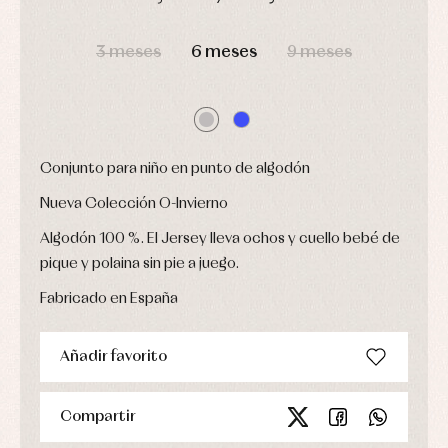
fiesta
Gorros
Peleles
DÍAS
HORAS
MIN
SEG
Blusas
y
y
y
capotas
3 meses
6 meses
9 meses
ranitas
camisas
Leotardos
Ropa
Chaquetas
interior,
Puericultura
y
bodys,
jersey
pijamas...
Conjuntos
Ropa
Conjunto para niño en punto de algodón
de
abrigo
Nueva Colección O-Invierno
Ropa
de
Algodón 100 %. El Jersey lleva ochos y cuello bebé de
baño
pique y polaina sin pie a juego.
Ropa
interior
Fabricado en España
Vestidos
Añadir favorito
Compartir