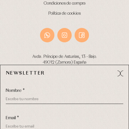
Condiciones de compra
Política de cookies
Avda. Príncipe de Asturias, 13 - Bajo.
49012 (Zamora) España
NEWSLETTER
Tel:
980 049 683
- M:
600 669 270
email:
info@primerdia.es
Nombre *
Email *