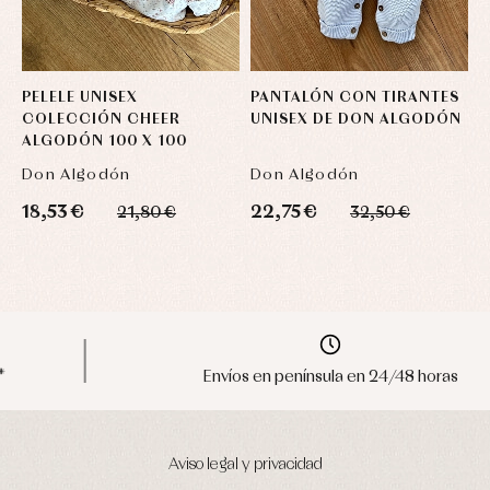
PELELE UNISEX
PANTALÓN CON TIRANTES
P
COLECCIÓN CHEER
UNISEX DE DON ALGODÓN
U
ALGODÓN 100 X 100
Don Algodón
Don Algodón
D
18,53 €
22,75 €
2
21,80 €
32,50 €
Envíos en península en 24/48 horas
Aviso legal y privacidad