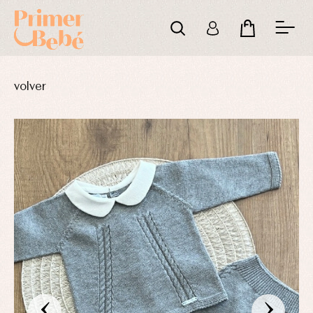
volver
‹
›