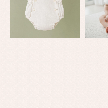
Conjuntos
Ch
Faldones de bautizo
C
Peleles y ranitas
Co
Pe
Ro
Ve
Baberos
Blusas, camisas y jerseys
Complementos
Conjuntos
Faldones de bebé
Peleles y ranitas
Ac
Ropa interior, bodys,
Ar
pijamas...
Bl
Ch
Co
Ro
Ro
Ro