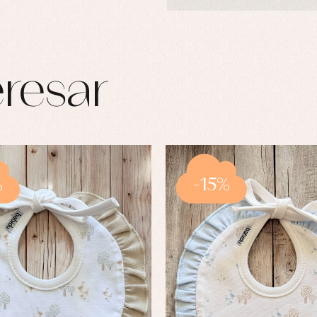
resar
%
-15%