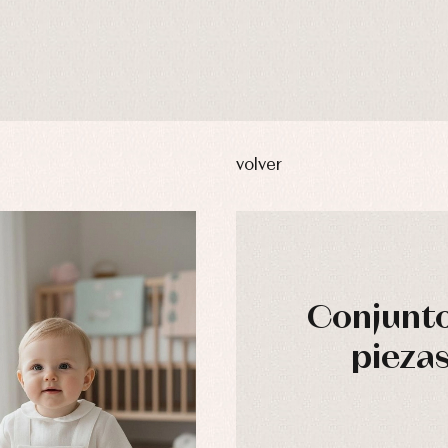
volver
Conjunto
pieza
usas y camisas
Arras y fiesta