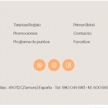
Tarjetas Regalo
Primer Bebé
Promociones
Contacto
Programa de puntos
Favoritos
Bajo.
49012 (Zamora) España
-
Tel:
980 049 683
- M:
600 66