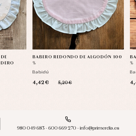
 DE
BABERO REDONDO DE ALGODÓN 100
B
NDERO
%
%
Babidú
Ba
4,42 €
4,
5,20 €
980 049 683 - 600 669 270 - info@primerdia.es