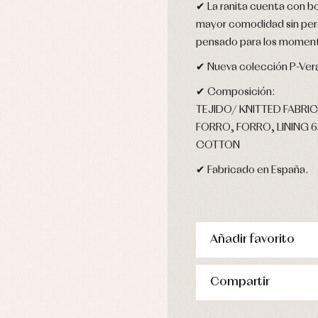
✔ La ranita cuenta con bo
stidos
mayor comodidad sin perd
pensado para los moment
✔ Nueva colección P-Ver
✔ Composición:
TEJIDO/ KNITTED FABRIC
FORRO, FORRO, LINING 
COTTON
✔ Fabricado en España.
Añadir favorito
Compartir