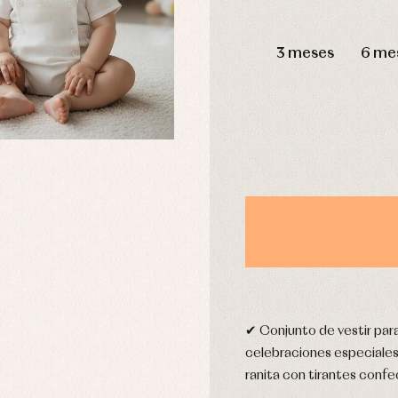
aquetas y abrigos
Camisas
DÍAS
omplementos
Chaquetas y jerseys
3 meses
6 me
njuntos
Conjuntos
leles y ranitas
Pantalones
pa interior
Peleles y ranitas
stidos
Ropa de abrigo
Ropa de baño
Ropa interior
Calcetines
cesorios
Gorros y capotas
ras y fiesta
Leotardos
usas y camisas
Puericultura
aquetas y jersey
njuntos
✔ Conjunto de vestir par
pa de abrigo
celebraciones especiales
pa de baño
ranita con tirantes confe
pa interior