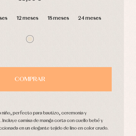
HORAS
MIN
SEG
ses
12 meses
18 meses
24 meses
COMPRAR
a niño, perfecto para bautizo, ceremonia y
. Incluye camisa de manga corta con cuello bebé y
ccionada en un elegante tejido de lino en color crudo.