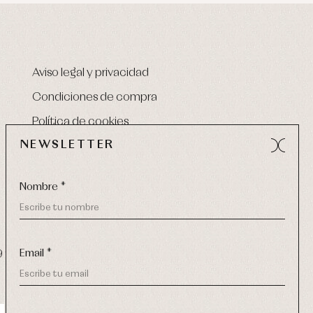
Aviso legal y privacidad
Condiciones de compra
Política de cookies
NEWSLETTER
Nombre *
Email *
9 270
-
email:
info@primerdia.es