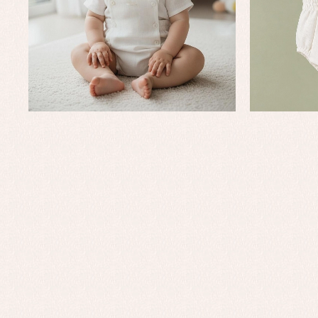
Conjuntos
Ch
Faldones de bautizo
C
Peleles y ranitas
Co
Pe
Ro
Ve
Baberos
Blusas, camisas y jerseys
Complementos
Conjuntos
Faldones de bebé
Peleles y ranitas
Ac
Ropa interior, bodys,
Ar
pijamas...
Bl
Ch
Co
Ro
Ro
Ro