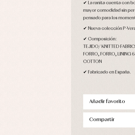
✔ La ranita cuenta con bo
stidos
mayor comodidad sin perd
pensado para los moment
✔ Nueva colección P-Ver
✔ Composición:
TEJIDO/ KNITTED FABRIC
FORRO, FORRO, LINING 
COTTON
✔ Fabricado en España.
Añadir favorito
Compartir