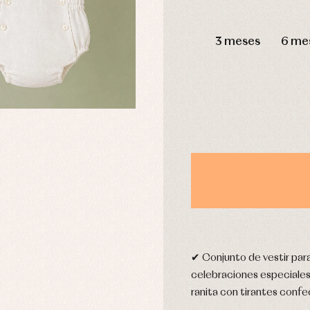
aquetas y abrigos
Camisas
DÍAS
omplementos
Chaquetas y jerseys
3 meses
6 me
njuntos
Conjuntos
leles y ranitas
Pantalones
pa interior
Peleles y ranitas
stidos
Ropa de abrigo
Ropa de baño
Ropa interior
Calcetines
cesorios
Gorros y capotas
ras y fiesta
Leotardos
usas y camisas
Puericultura
aquetas y jersey
njuntos
✔ Conjunto de vestir par
pa de abrigo
celebraciones especiales
pa de baño
ranita con tirantes confe
pa interior