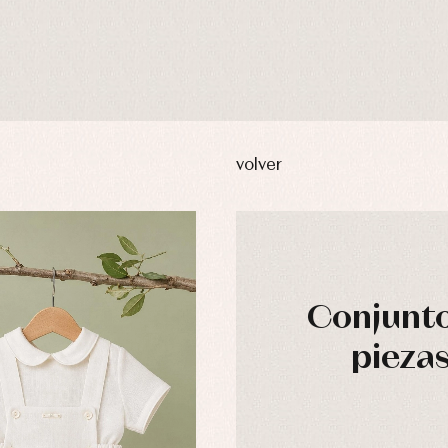
volver
Conjunto
pieza
usas y camisas
Arras y fiesta