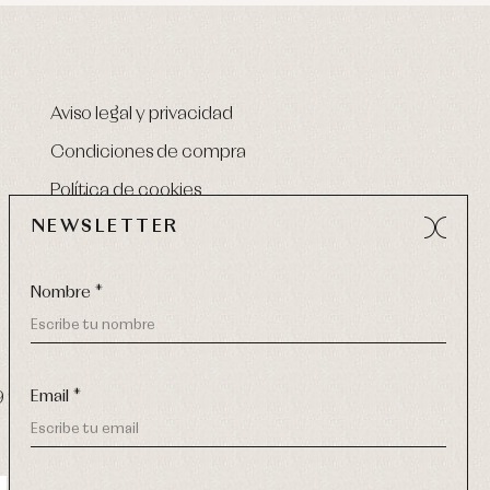
Aviso legal y privacidad
Condiciones de compra
Política de cookies
NEWSLETTER
Nombre *
Email *
9 270
-
email:
info@primerdia.es