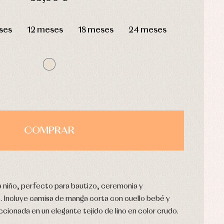
HORAS
MIN
SEG
ses
12 meses
18 meses
24 meses
COMPRAR
a niño, perfecto para bautizo, ceremonia y
. Incluye camisa de manga corta con cuello bebé y
ccionada en un elegante tejido de lino en color crudo.