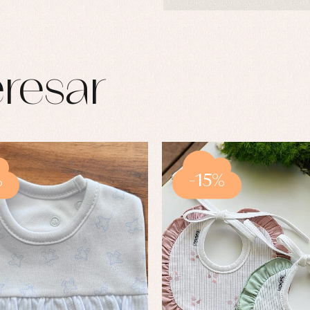
resar
%
-15%