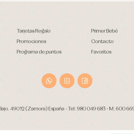
Tarjetas Regalo
Primer Bebé
Promociones
Contacto
Programa de puntos
Favoritos
Bajo.
49012 (Zamora) España
-
Tel:
980 049 683
- M:
600 66