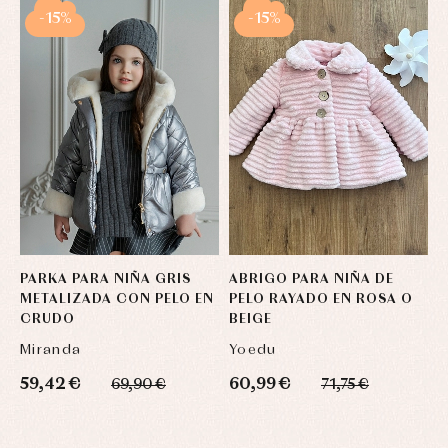
-15%
-15%
PARKA PARA NIÑA GRIS
ABRIGO PARA NIÑA DE
A
METALIZADA CON PELO EN
PELO RAYADO EN ROSA O
P
CRUDO
BEIGE
B
Miranda
Yoedu
Y
59,42 €
60,99 €
6
69,90 €
71,75 €