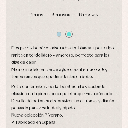
Arras
de
y
Calcetines
bebé
DÍAS
HORAS
MIN
SEG
fiesta
Gorros
Peleles
1 mes
3 meses
6 meses
Blusas
y
y
y
capotas
ranitas
camisas
Leotardos
Ropa
Chaquetas
interior,
Puericultura
y
bodys,
jersey
pijamas...
Conjuntos
Dos piezas bebé: camiseta básica blanca + peto tipo
Ropa
ranita en tejido ligero y amoroso, perfecto para los
de
abrigo
días de calor.
Ropa
Mismo modelo en
verde agua
o
azul empolvado
,
de
baño
tonos suaves que quedan ideales en bebé.
Ropa
Peto con tirantes, corte bombachito y acabado
interior
Vestidos
elástico en la pierna para que el peque vaya cómodo.
Detalle de botones decorativos en el frontal y diseño
pensado para vestir fácil y rápido.
Nueva colección P-Verano.
✔ Fabricado en España.