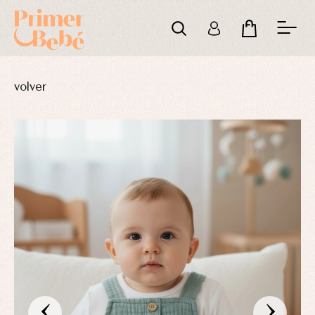
volver
‹
›