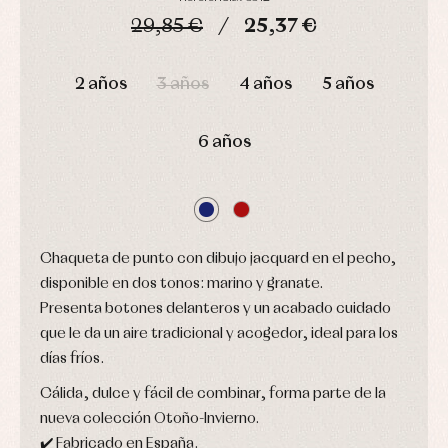
de
y
Calcetines
bebé
29,85 €
25,37 €
fiesta
Gorros
Peleles
Blusas
y
y
DÍAS
HORAS
MIN
SEG
y
capotas
ranitas
camisas
2 años
3 años
4 años
5 años
Leotardos
Ropa
Chaquetas
interior,
Puericultura
y
bodys,
jersey
pijamas...
6 años
Conjuntos
Ropa
de
abrigo
Ropa
de
Chaqueta de punto con dibujo jacquard en el pecho,
baño
disponible en dos tonos: marino y granate.
Ropa
interior
Presenta botones delanteros y un acabado cuidado
Vestidos
que le da un aire tradicional y acogedor, ideal para los
días fríos.
Cálida, dulce y fácil de combinar, forma parte de la
nueva colección Otoño-Invierno.
✔️ Fabricado en España.