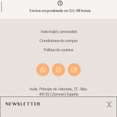
Envíos en península en 24/48 horas
Aviso legal y privacidad
Condiciones de compra
Política de cookies
Avda. Príncipe de Asturias, 13 - Bajo.
49012 (Zamora) España
NEWSLETTER
Tel:
980 049 683
- M:
600 669 270
email:
info@primerdia.es