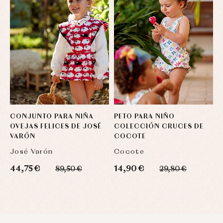
CONJUNTO PARA NIÑA
PETO PARA NIÑO
C
OVEJAS FELICES DE JOSÉ
COLECCIÓN CRUCES DE
B
VARÓN
COCOTE
José Varón
Cocote
A
44,75 €
14,90 €
2
89,50 €
29,80 €