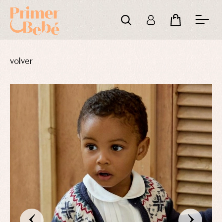
volver
‹
›